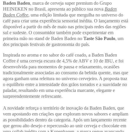
Baden Baden
, marca de cerveja super premium do Grupo
HEINEKEN no Brasil, apresenta ao público sua nova
Baden
Baden Coffee
, uma edição limitada que mergulha no universo do
café para criar uma experiência sensorial inédita. O lançamento está
disponível a partir do mês de maio nas principais redes das regiões
sul e sudeste. O consumidor também pode experimentar em
primeira mão no stand de Baden Baden no
Taste São Paulo
, um
dos principais festivais de gastronomia do país.
Inspirada no aroma e no sabor do café coado, a Baden Baden
Coffee é uma cerveja escura de 4,5% de ABV e 10 de IBU, e foi
desenvolvida para momentos de pausa e relaxamento, ocasiões
tradicionalmente associadas ao consumo da bebida quente, mas que
agora ganham uma releitura no universo cervejeiro. A proposta traz
o equilíbrio entre a intensidade dos grãos torrados e a suavidade no
paladar, resultando em uma experiência marcante, elegante e
surpreendentemente refrescante.
A novidade reforça o território de inovação da Baden Baden, que
vem apostando em criações que exploram novos sabores e ampliam
as possibilidades dentro da categoria. Após um lançamento recente
que gerou alto desejo e repercussão ao unir cerveja e chocolate em
uma collab inédita com a Kopenhagen, a marca segue avançando