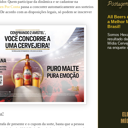
dor. Quem participar da dinâmica e se cadastrar na
Postagem
en Por Conta
passa a concorrer automaticamente aos sorteios
. De acordo com as disposições legais, só podem se inscrever
All Beers 
a Melhor M
Brasil!
Somos Hexa!
resultado da
Mídia Cervej
na enquete o
ca?
arrafa de presente e o cupom da sorte, basta que a pessoa