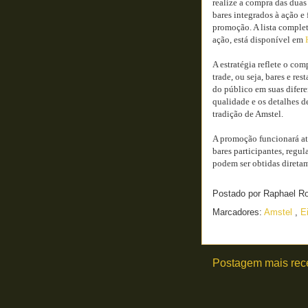
realize a compra das du
bares integrados à ação e
promoção. A lista complet
ação, está disponível em
A estratégia reflete o c
trade, ou seja, bares e r
do público em suas difere
qualidade e os detalhes d
tradição de Amstel.
A promoção funcionará até
bares participantes, regu
podem ser obtidas direta
Postado por
Raphael R
Marcadores:
Amstel
,
E
Postagem mais rec