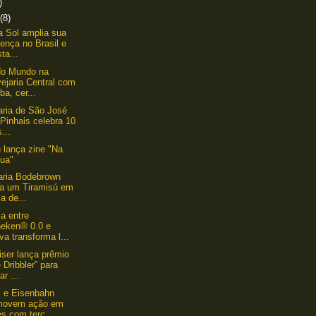
)
(8)
a Sol amplia sua
ença no Brasil e
ta...
do Mundo na
ejaria Central com
a, cer...
aria de São José
Pinhais celebra 10
...
 lança zine "Na
gua"
aria Bodebrown
ça um Tiramisú em
a de...
ia entre
neken® 0.0 e
va transforma l...
ser lança prêmio
 Dribbler” para
ar ...
 e Eisenbahn
movem ação em
s com terc...