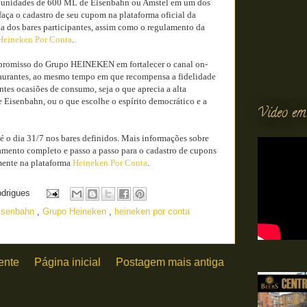
as unidades de 600 ML de Eisenbahn ou Amstel em um dos
 faça o cadastro de seu cupom na plataforma oficial da
a dos bares participantes, assim como o regulamento da
Heineken Por Conta
.
ompromisso do Grupo HEINEKEN em fortalecer o canal on-
estaurantes, ao mesmo tempo em que recompensa a fidelidade
ntes ocasiões de consumo, seja o que aprecia a alta
e Eisenbahn, ou o que escolhe o espírito democrático e a
Vídeo em
 o dia 31/7 nos bares definidos. Mais informações sobre
lamento completo e passo a passo para o cadastro de cupons
mente na plataforma
Heineken Por Conta
.
odrigues
isenbahn
,
Grupo Heineken
,
heineken por conta
ente
Página inicial
Postagem mais antiga