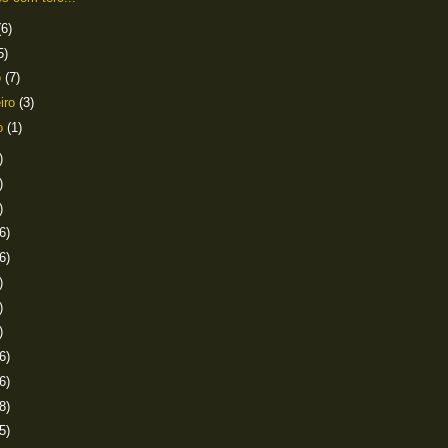
(6)
5)
o
(7)
eiro
(3)
ro
(1)
)
)
)
6)
6)
)
)
)
6)
6)
8)
5)