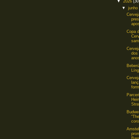
▼
2026
(30
▼
junho
Cervej
pres
apos
Copa 
Cerv
samb
Cervej
dos 
anos
Beberú
Lín
Cervej
lan
form
Parcer
Hei
Stra
Budwei
“The
coro
Amstel
pro
Bare