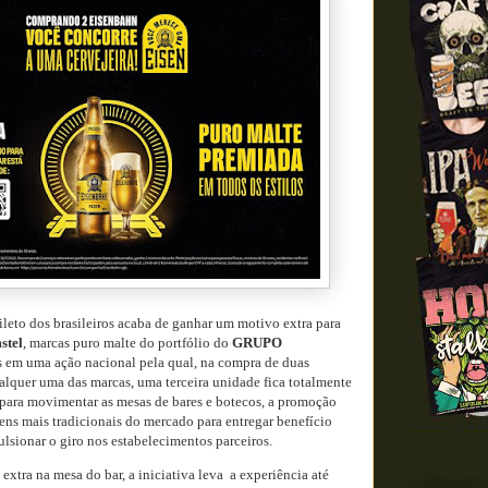
leto dos brasileiros acaba de ganhar um motivo extra para
stel
, marcas puro malte do portfólio do
GRUPO
s em uma ação nacional pela qual, na compra de duas
alquer uma das marcas, uma terceira unidade fica totalmente
 para movimentar as mesas de bares e botecos, a promoção
ns mais tradicionais do mercado para entregar benefício
ulsionar o giro nos estabelecimentos parceiros.
 extra na mesa do bar, a iniciativa leva a experiência até