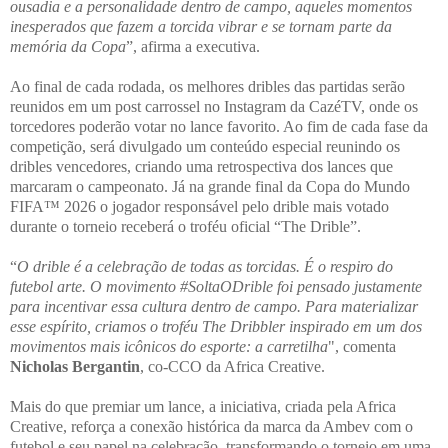
ousadia e a personalidade dentro de campo, aqueles momentos
inesperados que fazem a torcida vibrar e se tornam parte da
memória da Copa
”, afirma a executiva.
Ao final de cada rodada, os melhores dribles das partidas serão
reunidos em um post carrossel no Instagram da CazéTV, onde os
torcedores poderão votar no lance favorito. Ao fim de cada fase da
competição, será divulgado um conteúdo especial reunindo os
dribles vencedores, criando uma retrospectiva dos lances que
marcaram o campeonato. Já na grande final da Copa do Mundo
FIFA™ 2026 o jogador responsável pelo drible mais votado
durante o torneio receberá o troféu oficial “The Drible”.
“
O drible é a celebração de todas as torcidas. É o respiro do
futebol arte. O movimento #SoltaODrible foi pensado justamente
para incentivar essa cultura dentro de campo. Para materializar
esse espírito, criamos o troféu The Dribbler inspirado em um dos
movimentos mais icônicos do esporte: a carretilha
", comenta
Nicholas Bergantin
, co-CCO da Africa Creative.
Mais do que premiar um lance, a iniciativa, criada pela Africa
Creative, reforça a conexão histórica da marca da Ambev com o
futebol e seu papel na celebração, transformando o torneio em uma