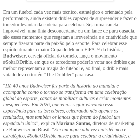
Em um futebol cada vez mais técnico, estratégico e orientado pela
performance, ainda existem dribles capazes de surpreender e fazer o
torcedor levantar da cadeira para celebrar. Seja uma caneta
improvável, uma finta desconcertante ou um lance de pura ousadia,
são esses momentos que resgatam a irreverência e a criatividade que
sempre fizeram parte da paixão pelo esporte. Para celebrar esse
espírito durante a maior Copa do Mundo FIFA™ da história,
Budweiser
, cerveja oficial do torneio, lança o movimento
#SoltaODrible, em que os torcedores poderão votar nos dribles que
melhor representam a magia do futebol e, ao final, o drible mais
votado leva o troféu “The Dribbler” para casa.
“
Há 40 anos Budweiser faz parte da história do mundial e
acompanha como o torneio se transforma em uma celebração
global do esporte, capaz de mobilizar culturas e criar momentos
inesquecíveis. Em 2026, queremos seguir elevando essa
experiência para os torcedores, celebrando não apenas os
resultados, mas também os lances que fazem do futebol um
espetáculo único
”, explica
Mariana Santos
, diretora de marketing
de Budweiser no Brasil. “
Em um jogo cada vez mais técnico e
estratégico, #SoltaODrible nasce para celebrar a criatividade, a