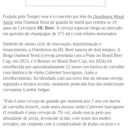
Forjada pelo Tempo: esse é o conceito por trás da
Ouroboros Wood
Aged
, uma Oatmeal Stout de guarda de barril que celebra os 10
anos da Cervejaria
ØL Beer
. A cerveja especial chega ao mercado
em garrafas de champagne de 375 ml e com rótulos numerados.
Símbolo de eterno ciclo de renovação, transformação e
renascimento, a Ouroboros da ØL Beer nasceu de dois tempos. A
Bragi Oatmeal Stout (cerveja premiada com a Prata no Brasil Beer
Cup, em 2023, e o Bronze no Brasil Beer Cup, em 2024) foi
envelhecida por aproximadamente 12 meses em barrica de carvalho
com histórico de vinho Cabernet Sauvignon. Após o
envelhecimento, foi blendada com um novo lote da mesma cerveja
seguindo a técnica secular, raramente praticada fora das tradicionais
cervejarias Lambic belgas.
“
Esta é uma cerveja de guarda que maturou por 1 ano em barris
de carvalho francês, onde antes passou vinho Cabernet Sauvignon.
O resultado é uma cerveja de 7% vol, ainda macia pelo uso
abundante de aveia, levemente ácida, com notas dos maltes
torrados, em conjunto com a complexidade de frutas escuras e o