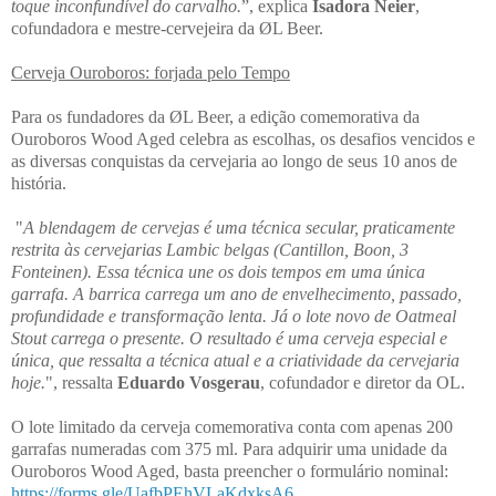
toque inconfundível do carvalho.
”, explica
Isadora Neier
,
cofundadora e mestre-cervejeira da ØL Beer.
Cerveja Ouroboros: forjada pelo Tempo
Para os fundadores da ØL Beer, a edição comemorativa da
Ouroboros Wood Aged celebra as escolhas, os desafios vencidos e
as diversas conquistas da cervejaria ao longo de seus 10 anos de
história.
"
A blendagem de cervejas é uma técnica secular, praticamente
restrita às cervejarias Lambic belgas (Cantillon, Boon, 3
Fonteinen). Essa técnica une os dois tempos em uma única
garrafa. A barrica carrega um ano de envelhecimento, passado,
profundidade e transformação lenta. Já o lote novo de Oatmeal
Stout carrega o presente. O resultado é uma cerveja especial e
única, que ressalta a técnica atual e a criatividade da cervejaria
hoje.
", ressalta
Eduardo Vosgerau
, cofundador e diretor da OL.
O lote limitado da cerveja comemorativa conta com apenas 200
garrafas numeradas com 375 ml. Para adquirir uma unidade da
Ouroboros Wood Aged, basta preencher o formulário nominal:
https://forms.gle/UafbPEhVLaKdxksA6
.