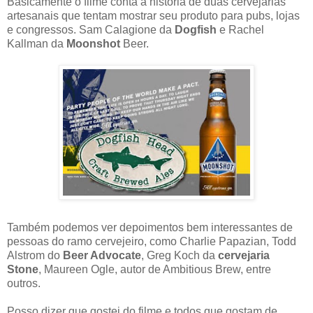
Basicamente o filme conta a história de duas cervejarias
artesanais que tentam mostrar seu produto para pubs, lojas
e congressos. Sam Calagione da
Dogfish
e Rachel
Kallman da
Moonshot
Beer.
Também podemos ver depoimentos bem interessantes de
pessoas do ramo cervejeiro, como Charlie Papazian, Todd
Alstrom do
Beer Advocate
, Greg Koch da
cervejaria
Stone
, Maureen Ogle, autor de Ambitious Brew, entre
outros.
Posso dizer que gostei do filme e todos que gostam de