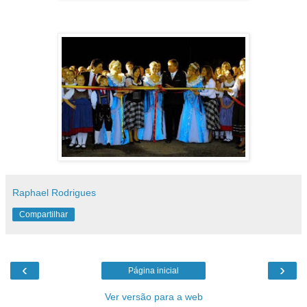
Raphael Rodrigues
Compartilhar
‹
›
Página inicial
Ver versão para a web