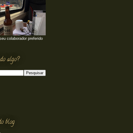
 seu colaborador preferido
do algo?
do blog