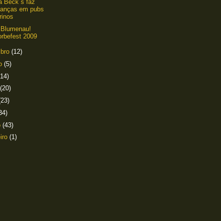
a Beck´s faz
anças em pubs
rinos
 Blumenau!
orbefest 2009
mbro
(12)
to
(5)
(14)
(20)
(23)
34)
o
(43)
eiro
(1)