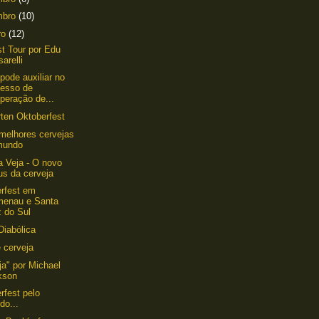
mbro
(10)
ro
(12)
st Tour por Edu
arelli
 pode auxiliar no
cesso de
peração de...
rten Oktoberfest
melhores cervejas
mundo
a Veja - O novo
us da cerveja
rfest em
menau e Santa
z do Sul
Diabólica
 cerveja
ja" por Michael
kson
rfest pelo
do...