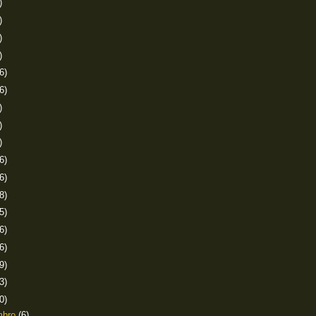
)
)
)
)
6)
6)
)
)
)
6)
6)
8)
5)
6)
6)
9)
3)
0)
mbro
(6)