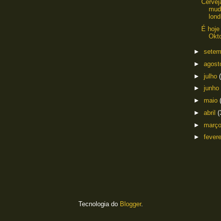
Cervej
mud
lond
É hoje
Okt
►
sete
►
agos
►
julho
►
junho
►
maio
►
abril
(
►
març
►
fever
Tecnologia do
Blogger
.