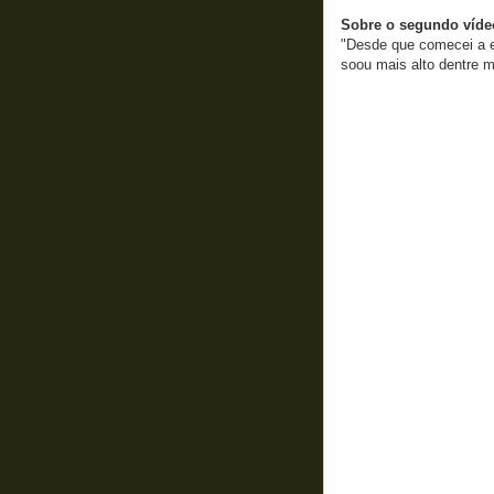
Sobre o segundo vídeo
"Desde que comecei a 
soou mais alto dentre 