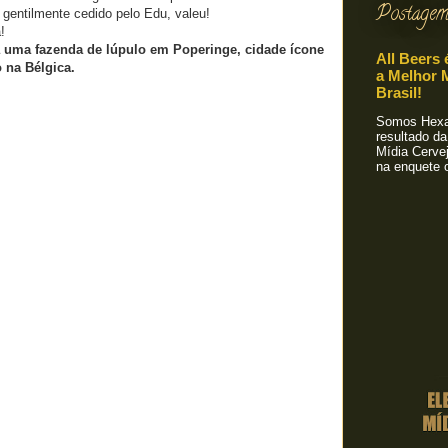
Postagem
, gentilmente cedido pelo Edu, valeu!
!
 uma fazenda de lúpulo em Poperinge, cidade ícone
All Beers 
 na Bélgica.
a Melhor M
Brasil!
Somos Hexa!
resultado da
Mídia Cervej
na enquete o