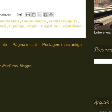
odrigues
du Passarelli
,
Edu Recomenda
,
escolas cervejeiras
,
ringe
,
Poperinge
,
trappist
,
Trappist Tour
,
Westvleteren
Entre e leia
ente
Página inicial
Postagem mais antiga
Procuran
Arquivo 