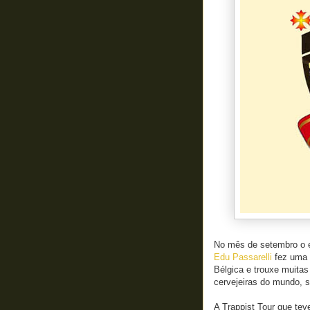
No mês de setembro o e
Edu Passarelli
fez uma v
Bélgica e trouxe muita
cervejeiras do mundo, s
A Trappist Tour que tev