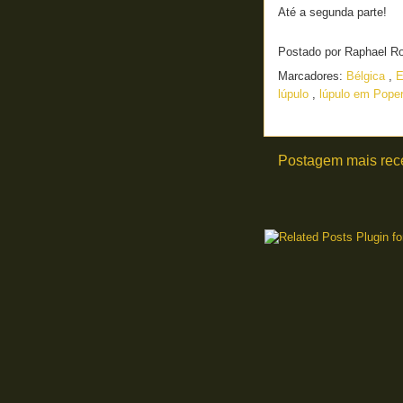
Até a segunda parte!
Postado por
Raphael R
Marcadores:
Bélgica
,
E
lúpulo
,
lúpulo em Pope
Postagem mais rec