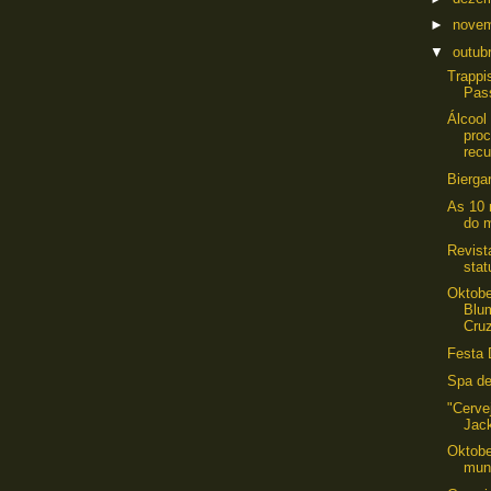
►
nove
▼
outub
Trappi
Pass
Álcool
pro
recu
Bierga
As 10 
do 
Revist
stat
Oktobe
Blu
Cru
Festa 
Spa de
"Cerve
Jac
Oktobe
mun