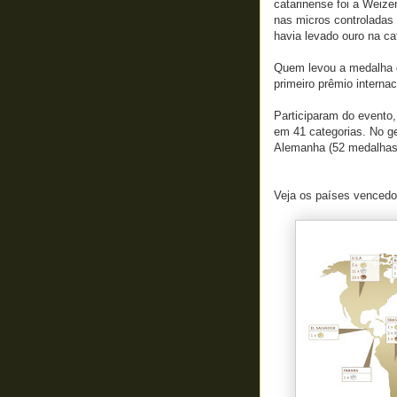
catarinense foi a Weize
nas micros controladas
havia levado ouro na ca
Quem levou a medalha d
primeiro prêmio internac
Participaram do evento,
em 41 categorias. No ge
Alemanha (52 medalhas)
Veja os países vencedo