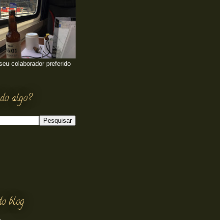
 seu colaborador preferido
do algo?
do blog