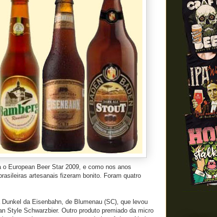
 o European Beer Star 2009, e como nos anos
brasileiras artesanais fizeram bonito. Foram quatro
 Dunkel da Eisenbahn, de Blumenau (SC), que levou
an Style Schwarzbier. Outro produto premiado da micro