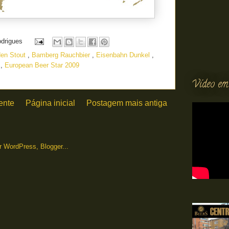
odrigues
en Stout
,
Bamberg Rauchbier
,
Eisenbahn Dunkel
,
k
,
European Beer Star 2009
Vídeo em
ente
Página inicial
Postagem mais antiga