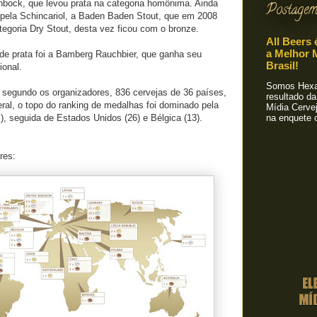
nbock, que levou prata na categoria homônima. Ainda
Postagem
 pela Schincariol, a Baden Baden Stout, que em 2008
tegoria Dry Stout, desta vez ficou com o bronze.
All Beers 
a Melhor M
e prata foi a Bamberg Rauchbier, que ganha seu
Brasil!
ional.
Somos Hexa!
 segundo os organizadores, 836 cervejas de 36 países,
resultado da
ral, o topo do ranking de medalhas foi dominado pela
Mídia Cervej
, seguida de Estados Unidos (26) e Bélgica (13).
na enquete o
res: