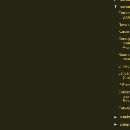
▼
nove
Catari
200
Nova c
Kaiser
Cervej
pre
Ale
Boas c
para
O livr
Lançam
Gre
Iº Enc
Comem
ano 
Bier
Cervej
►
outub
►
sete