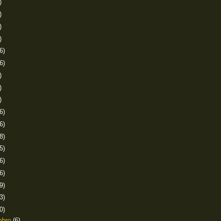
)
)
)
)
6)
6)
)
)
)
6)
6)
8)
5)
6)
6)
9)
3)
0)
mbro
(6)