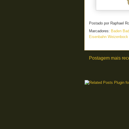
Postado por
Raphael R
Marcadores:
Baden Bad
Eisenbahn Weizenboc
Postagem mais rec