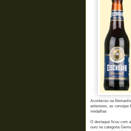
Aconteceu na Alemanha
anteriores, as cervejas 
medalhas
O destaque ficou com a
ouro na categoria Germ