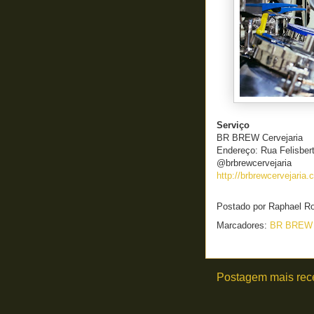
Serviço
BR BREW Cervejaria
Endereço: Rua Felisber
@brbrewcervejaria
http://brbrewcervejaria.
Postado por
Raphael R
Marcadores:
BR BRE
Postagem mais rec