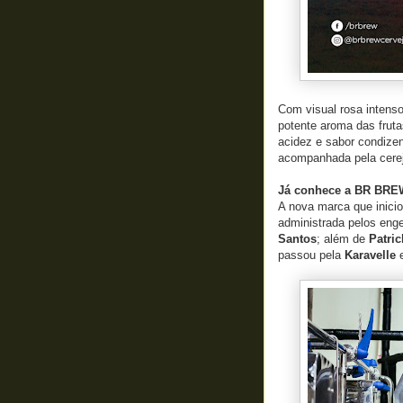
Com visual rosa intenso
potente aroma das fruta
acidez e sabor condize
acompanhada pela cere
Já conhece a BR BR
A nova marca que inicio
administrada pelos eng
Santos
; além de
Patri
passou pela
Karavelle