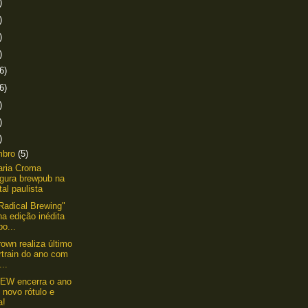
)
)
)
)
6)
6)
)
)
)
mbro
(5)
aria Croma
ugura brewpub na
tal paulista
"Radical Brewing"
a edição inédita
o...
own realiza último
rtrain do ano com
...
EW encerra o ano
novo rótulo e
a!