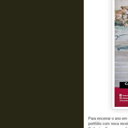
Para encerrar o ano em 
portfólio com nova rece