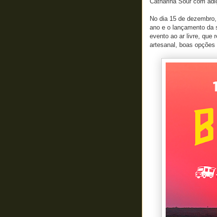
Catharina Sour com adiç
No dia 15 de dezembro,
ano e o lançamento da 
evento ao ar livre, que
artesanal, boas opções