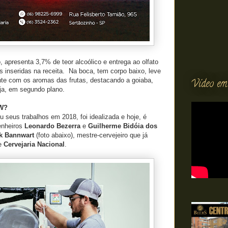
, apresenta 3,7% de teor alcoólico e entrega ao olfato
s inseridas na receita. Na boca, tem corpo baixo, leve
nte com os aromas das frutas, destacando a goiaba,
Vídeo em
ja, em segundo plano.
EW?
u seus trabalhos em 2018, foi idealizada e hoje, é
enheiros
Leonardo Bezerra
e
Guilherme Bidóia dos
ck Bannwart
(foto abaixo), mestre-cervejeiro que já
e
Cervejaria Nacional
.