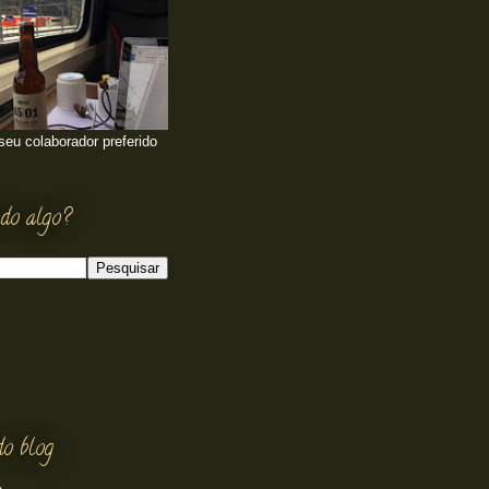
 seu colaborador preferido
do algo?
do blog