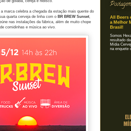
ão de goiaba, cereja e hibisco.
Postagem
 a marca celebra a chegada da estação mais quente do
sua quarta cerveja de linha com o
BR BREW Sunset
,
All Beers 
 reúne nas instalações da fábrica, além de muito chope
a Melhor M
Brasil!
 de comidinhas e música ao vivo.
Somos Hexa!
resultado da
Mídia Cervej
na enquete o