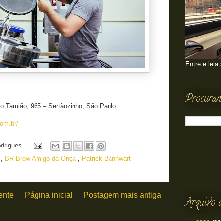
Entre e leia
Procuran
to Tamião, 965 – Sertãozinho, São Paulo.
com.br/
odrigues
W
,
BR Brew Amigo da Onça
,
Patrick Bannwart
ente
Página inicial
Postagem mais antiga
Arquivo 