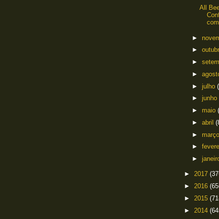
All Be
Conf
comp
►
nove
►
outub
►
sete
►
agos
►
julho
►
junho
►
maio
►
abril
(
►
març
►
fever
►
janei
►
2017
(37
►
2016
(65
►
2015
(71
►
2014
(64