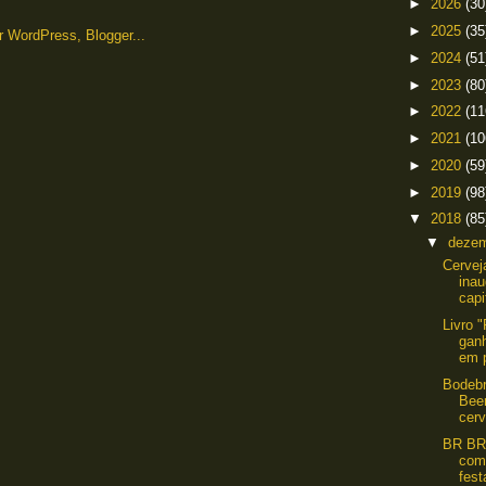
►
2026
(30
►
2025
(35
►
2024
(51
►
2023
(80
►
2022
(11
►
2021
(10
►
2020
(59
►
2019
(98
▼
2018
(85
▼
deze
Cervej
ina
capi
Livro 
ganh
em p
Bodebr
Bee
cerv
BR BR
com 
fest