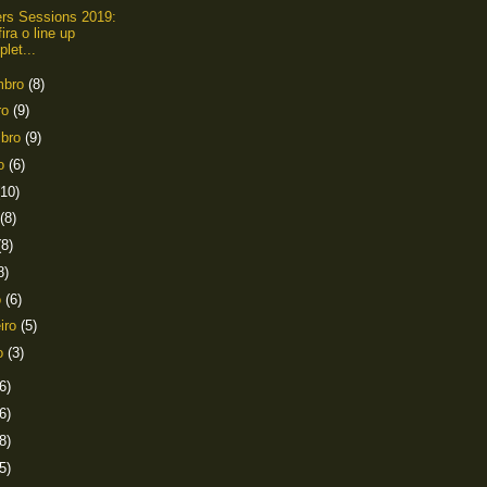
ers Sessions 2019:
ira o line up
let...
mbro
(8)
ro
(9)
mbro
(9)
to
(6)
(10)
(8)
(8)
8)
o
(6)
eiro
(5)
ro
(3)
6)
6)
8)
5)