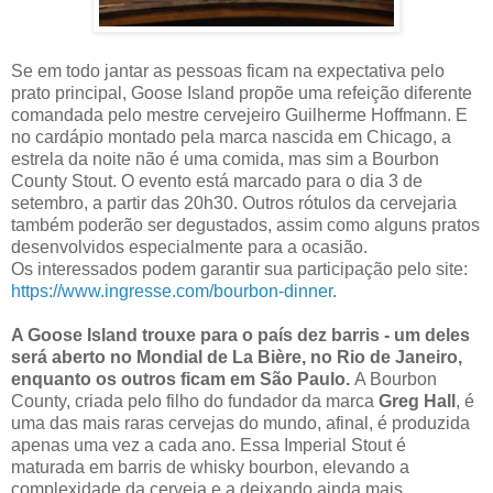
Se em todo jantar as pessoas ficam na expectativa pelo
prato principal, Goose Island propõe uma refeição diferente
comandada pelo mestre cervejeiro Guilherme Hoffmann. E
no cardápio montado pela marca nascida em Chicago, a
estrela da noite não é uma comida, mas sim a Bourbon
County Stout. O evento está marcado para o dia 3 de
setembro, a partir das 20h30. Outros rótulos da cervejaria
também poderão ser degustados, assim como alguns pratos
desenvolvidos especialmente para a ocasião.
Os interessados podem garantir sua participação pelo site:
https://www.ingresse.com/bourbon-dinner
.
A Goose Island trouxe para o país dez barris - um deles
será aberto no Mondial de La Bière, no Rio de Janeiro,
enquanto os outros ficam em São Paulo.
A Bourbon
County, criada pelo filho do fundador da marca
Greg Hall
, é
uma das mais raras cervejas do mundo, afinal, é produzida
apenas uma vez a cada ano. Essa Imperial Stout é
maturada em barris de whisky bourbon, elevando a
complexidade da cerveja e a deixando ainda mais