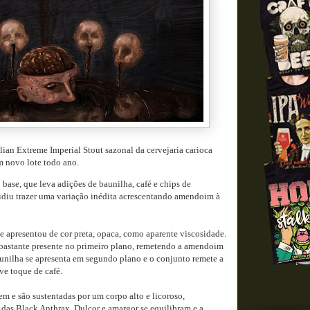
lian Extreme Imperial Stout sazonal da cervejaria carioca
 novo lote todo ano.
 base, que leva adições de baunilha, café e chips de
cidiu trazer uma variação inédita acrescentando amendoim à
e apresentou de cor preta, opaca, como aparente viscosidade.
astante presente no primeiro plano, remetendo a amendoim
aunilha se apresenta em segundo plano e o conjunto remete a
ve toque de café.
em e são sustentadas por um corpo alto e licoroso,
s das Black Anthrax. Dulçor e amargor se equilibram e a