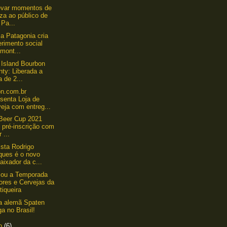
evar momentos de
za ao público de
Pa...
a Patagonia cria
rimento social
mont...
Island Bourbon
ty: Liberada a
a de 2...
n.com.br
senta Loja de
eja com entreg...
 Beer Cup 2021
 pré-inscrição com
 ...
sta Rodrigo
ques é o novo
ixador da c...
ou a Temporada
ores e Cervejas da
iqueira
a alemã Spaten
a no Brasil!
to
(6)