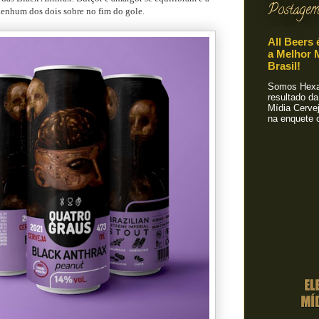
Postagem
nenhum dos dois sobre no fim do gole.
All Beers 
a Melhor M
Brasil!
Somos Hexa!
resultado da
Mídia Cervej
na enquete o