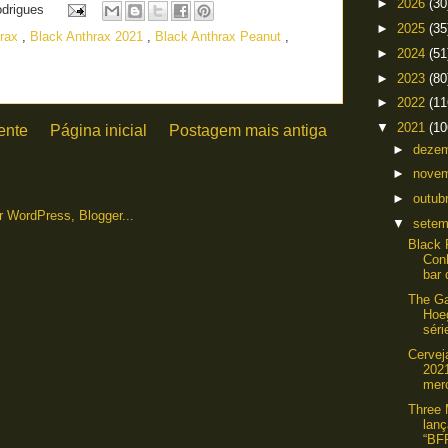
►
2026
(30
odrigues
►
2025
(35
hrax
,
Black Anthrax 2021
,
Black Anthrax Peanut
,
►
2024
(51
►
2023
(80
►
2022
(11
▼
2021
(10
ente
Página inicial
Postagem mais antiga
►
deze
►
nove
►
outub
▼
sete
Black 
Con
bar 
The Ga
Hoe
séri
Cervej
202
mer
Three
lanç
“BF