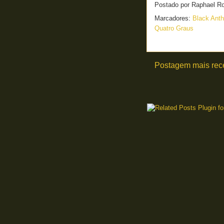
Postado por
Raphael R
Marcadores:
Black Ant
Quatro Graus
Postagem mais rec