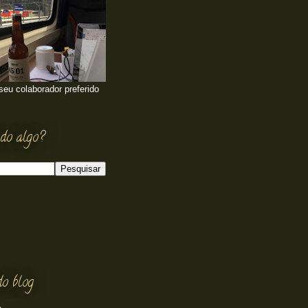
 seu colaborador preferido
do algo?
do blog