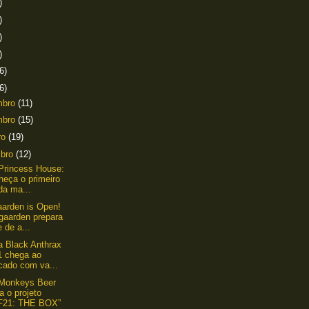
)
)
)
)
6)
6)
mbro
(11)
mbro
(15)
ro
(19)
mbro
(12)
Princess House:
heça o primeiro
da ma...
arden is Open!
gaarden prepara
e de a...
a Black Anthrax
1 chega ao
cado com va...
 Monkeys Beer
a o projeto
F21: THE BOX”