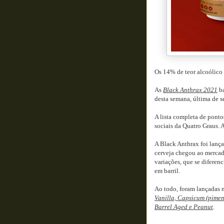
Os 14% de teor alcoólico
As
Black Anthrax 2021
ba
desta semana, última de s
A lista completa de ponto
sociais da Quatro Graus. A
A Black Anthrax foi lanç
cerveja chegou ao mercad
variações, que se difere
em barril.
Ao todo, foram lançadas 
Vanilla, Capsicum (piment
Barrel Aged e Peanut
.