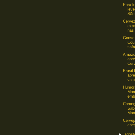
Para l
leve
São 
Cervez
expe
nas 
Goose 
Coun
safr
Amazo
apre
Cerv
Brasil
abre
valor
Humori
Mar
emba
Começ
Sab
Mant
Cervej
cheg
►
agos