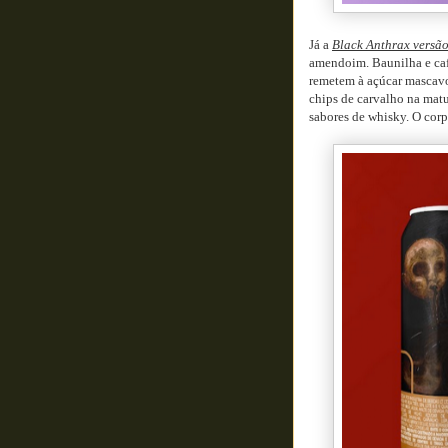
Já a
Black Anthrax versã
amendoim. Baunilha e caf
remetem à açúcar mascavo
chips de carvalho na mat
sabores de whisky. O corp