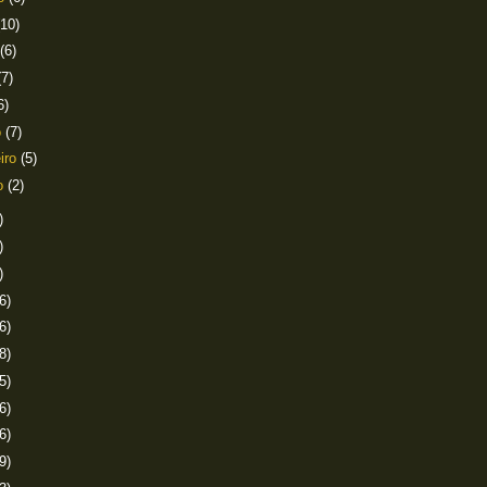
(10)
(6)
(7)
6)
o
(7)
eiro
(5)
ro
(2)
)
)
)
6)
6)
8)
5)
6)
6)
9)