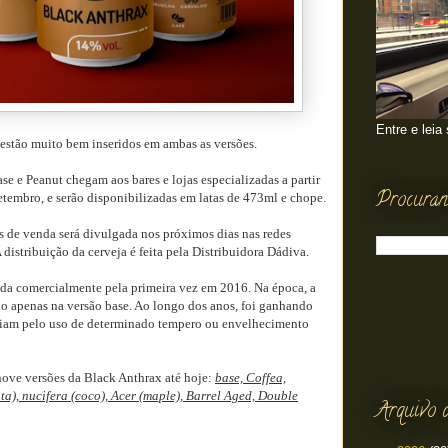
Entre e leia
 estão muito bem inseridos em ambas as versões.
se e Peanut chegam aos bares e lojas especializadas a partir
Procuran
etembro, e serão disponibilizadas em latas de 473ml e chope.
s de venda será divulgada nos próximos dias nas redes
 distribuição da cerveja é feita pela Distribuidora Dádiva.
ada comercialmente pela primeira vez em 2016. Na época, a
o apenas na versão base. Ao longo dos anos, foi ganhando
nciam pelo uso de determinado tempero ou envelhecimento
nove versões da Black Anthrax até hoje:
base, Coffea,
a), nucifera (coco), Acer (maple), Barrel Aged, Double
Arquivo 