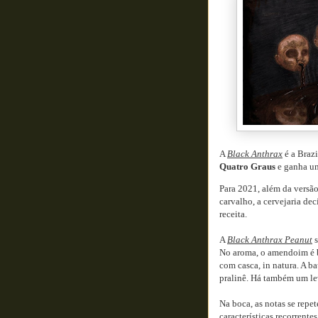
A
Black Anthrax
é a Brazi
Quatro Graus
e ganha um
Para 2021, além da versão
carvalho, a cervejaria de
receita.
A
Black Anthrax Peanut
s
No aroma, o amendoim é b
com casca, in natura. A b
pralinê. Há também um le
Na boca, as notas se repet
características recorrente