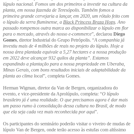
lúpulo nacional. Fomos um dos primeiros a investir na cultura da
planta, em nossa fazenda de Teresópolis. Também fomos a
primeira grande cervejaria a lançar, em 2020, um rótulo feito com
o lúpulo da serra fluminense, a
Black Princess Braza Hops
. Ano
passado rompemos outra marca ao disponibilizar o lúpulo em flor
para o mercado, através do nosso e-commerce
”, declarou
Diego
Gomes
, diretor Industrial do Grupo Petrópolis. “
A companhia já
investiu mais de 4 milhões de reais no projeto do lúpulo. Hoje a
nossa área plantada equivale a 5,27 hectares e a nossa produção
em 2022 deve alcançar 932 quilos da planta”. Estamos
expandindo a plantação para a nossa propriedade em Uberaba,
Minas Gerais, com bons resultados iniciais de adaptabilidade da
planta ao clima local
”, completa Gomes.
Herman Wigman, diretor da Van de Bergen, organizadora do
evento, e vice-presidente da Aprolúpulo, completa: “
O lúpulo
brasileiro já é uma realidade. O que precisamos agora é dar mais
um passo rumo à consolidação dessa cultura no Brasil, de modo
que ela seja cada vez mais reconhecida por aqui
”.
Os participantes do seminário poderão visitar o viveiro de mudas de
lúpulo Van de Bergen, onde terão acesso às estufas com altíssimo