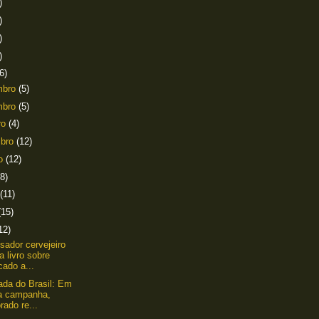
)
)
)
)
6)
mbro
(5)
mbro
(5)
ro
(4)
mbro
(12)
to
(12)
(8)
(11)
(15)
12)
sador cervejeiro
a livro sobre
ado a...
ada do Brasil: Em
a campanha,
rado re...