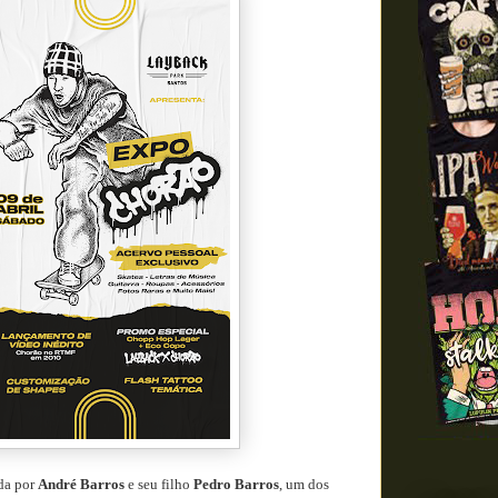
ada por
André Barros
e seu filho
Pedro Barros
, um dos