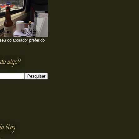
 seu colaborador preferido
do algo?
do blog