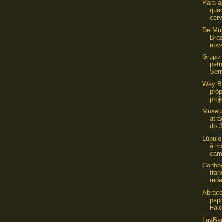
Para a
quan
cerv
De Mun
Bras
nova
Grupo 
patr
Semi
Way Be
pró
proj
Museu 
atr
do 
Lúpulo
à m
cam
Conhe
fran
rede
Abrace
pap
Falc
LayBa