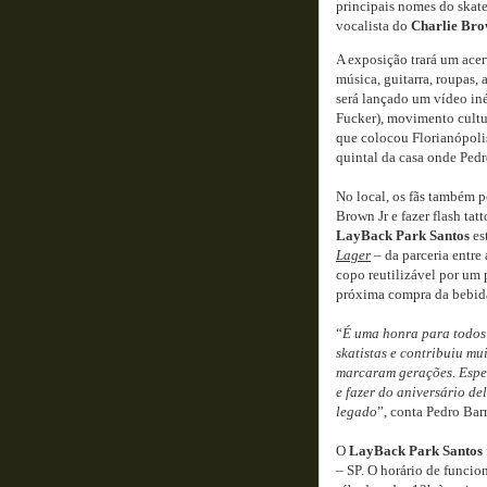
principais nomes do skat
vocalista do
Charlie Bro
A exposição trará um acer
música, guitarra, roupas, 
será lançado um vídeo in
Fucker), movimento cultur
que colocou Florianópolis
quintal da casa onde Ped
No local, os fãs também 
Brown Jr e fazer flash ta
LayBack Park Santos
es
Lager
– da parceria entre
copo reutilizável por um
próxima compra da bebid
“
É uma honra para todos
skatistas e contribuiu mu
marcaram gerações. Espe
e fazer do aniversário d
legado
”, conta Pedro Bar
O
LayBack Park Santos
– SP. O horário de funcion