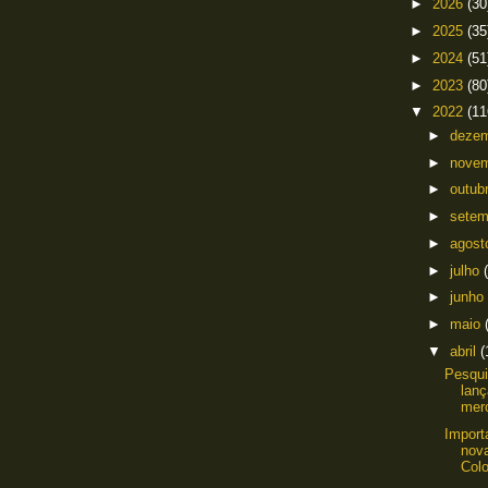
►
2026
(30
►
2025
(35
►
2024
(51
►
2023
(80
▼
2022
(11
►
deze
►
nove
►
outub
►
sete
►
agos
►
julho
►
junho
►
maio
▼
abril
(
Pesqui
lanç
merc
Import
nov
Colo