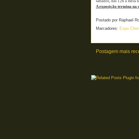
sábados, das 12h à meia n
A exposição termina na se
Postado por
Raphael R
Marcadores:
Expo Cho
Postagem mais rec