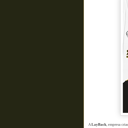
A
LayBack
, empresa cri