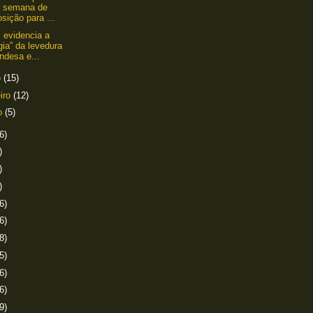
 semana de
sição para ...
 evidencia a
ia” da levedura
ndesa e...
o
(15)
eiro
(12)
ro
(5)
6)
)
)
)
6)
6)
8)
5)
6)
6)
9)