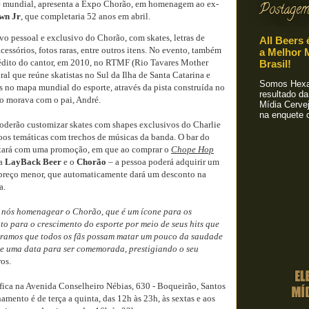
e mundial, apresenta a Expo Chorão, em homenagem ao ex-
Postagem
wn Jr
, que completaria 52 anos em abril.
vo pessoal e exclusivo do Chorão, com skates, letras de
All Beers 
acessórios, fotos raras, entre outros itens. No evento, também
a Melhor M
édito do cantor, em 2010, no RTMF (Rio Tavares Mother
Brasil!
al que reúne skatistas no Sul da Ilha de Santa Catarina e
Somos Hexa!
 no mapa mundial do esporte, através da pista construída no
resultado da
ro morava com o pai, André.
Mídia Cervej
na enquete o
poderão customizar skates com shapes exclusivos do Charlie
ttoos temáticas com trechos de músicas da banda. O bar do
tará com uma promoção, em que ao comprar o
Chope Hop
 a
LayBack Beer
e o
Chorão
– a pessoa poderá adquirir um
 preço menor, que automaticamente dará um desconto na
a.
 nós homenagear o Chorão, que é um ícone para os
ito para o crescimento do esporte por meio de seus hits que
ramos que todos os fãs possam matar um pouco da saudade
ele uma data para ser comemorada, prestigiando o seu
ros.
fica na Avenida Conselheiro Nébias, 630 - Boqueirão, Santos
amento é de terça a quinta, das 12h às 23h, às sextas e aos