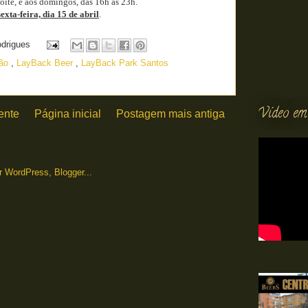
oite, e aos domingos, das 16h às 23h.
xta-feira, dia 15 de abril
.
odrigues
rão
,
LayBack Beer
,
LayBack Park Santos
Vídeo em
ente
Página inicial
Postagem mais antiga