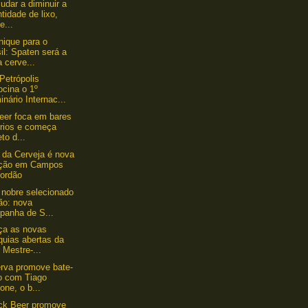
judar a diminuir a
tidade de lixo,
e...
ique para o
il: Spaten será a
 cerve...
Petrópolis
ocina o 1º
nário Internac...
er foca em bares
prios e começa
eto d...
da Cerveja é nova
ação em Campos
Jordão
 nobre selecionado
ão: nova
panha de S...
ça as novas
quias abertas da
 Mestre-...
rva promove bate-
o com Tiago
one, o b...
ck Beer promove