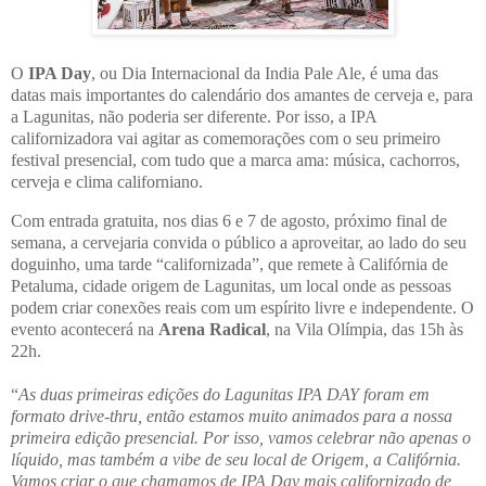
O
IPA Day
, ou Dia Internacional da India Pale Ale, é uma das
datas mais importantes do calendário dos amantes de cerveja e, para
a Lagunitas, não poderia ser diferente. Por isso, a IPA
californizadora vai agitar as comemorações com o seu primeiro
festival presencial, com tudo que a marca ama: música, cachorros,
cerveja e clima californiano.
Com entrada gratuita, nos dias 6 e 7 de agosto, próximo final de
semana, a cervejaria convida o público a aproveitar, ao lado do seu
doguinho, uma tarde “californizada”, que remete à Califórnia de
Petaluma, cidade origem de Lagunitas, um local onde as pessoas
podem criar conexões reais com um espírito livre e independente. O
evento acontecerá na
Arena Radical
, na Vila Olímpia, das 15h às
22h.
“
As duas primeiras edições do Lagunitas IPA DAY foram em
formato drive-thru, então estamos muito animados para a nossa
primeira edição presencial. Por isso, vamos celebrar não apenas o
líquido, mas também a vibe de seu local de Origem, a Califórnia.
Vamos criar o que chamamos de IPA Day mais californizado de