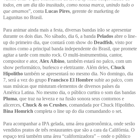
todos, em um dia tão inusitado, como nossa marca, unindo tudo o
que amamos
”, conta
Lucas Pires
, gerente de marketing de
Lagunitas no Brasil.
Para animar ainda mais a festa, diversas bandas irão se apresentar
durante os dois dias. No sábado, dia 6, a banda
Pelados
abre o line-
up do primeiro dia, que contará com show do
Deadfish
, visto por
muitos como a principal banda independente do Brasil, que promete
agitar a tarde com muito rock. O multi-instrumentista, cantor,
compositor e ator,
Alex Albino
, também estará no palco, com um
show performático, burlesco e eletrizante. Além deles,
Chuck
Hipolitho
também se apresentará no mesmo dia. No domingo, dia
7, será a vez do grupo
Francisco El Hombre
subir ao palco, com
suas músicas que misturam elementos de diversos países da
América Latina. No mesmo dia, o público curtira o som das bandas
Pluma
, que traz na leveza e na fusão sonora seus contornos e
alicerces,
Chuck & os Crushes
, comandada por Chuck Hipolitho.
Bina Homrich
completa o line up do dia comandando o set.
Para acompanhar a IPA gelada, uma área gastronômica, onde serão
vendidos pratos de três restaurantes que são a cara da Califórnia. O
espaço terá também uma área “californizadora” – onde o público