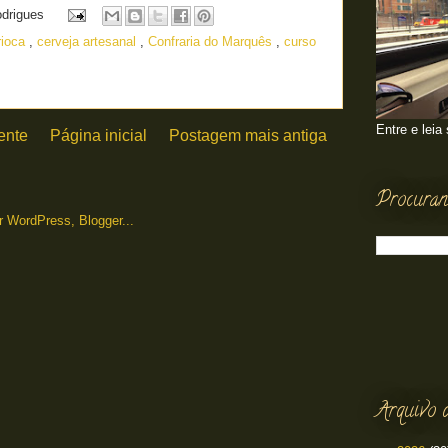
odrigues
rioca
,
cerveja artesanal
,
Confraria do Marquês
,
curso
Entre e leia
ente
Página inicial
Postagem mais antiga
Procuran
Arquivo 