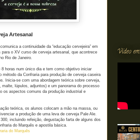
eja Artesanal
 comunica a continuidade da “educação cervejeira” em
Vídeo em
s para o XV curso de cerveja artesanal, que acontrece
no Rio de Janeiro.
8 horas num único dia e tem como objetivo iniciar
 o método da Confraria para produção de cerveja caseira
os. Inicia-se com uma abordagem teórica sobre cerveja,
, malte, lúpulos, adjuntos) e um panorama do processo
do os aspectos comuns da produção industrial e
ação teórica, os alunos colocam a mão na massa, ou
vivenciar a produção de uma leva de cerveja Pale Ale.
300, incluindo refeição, degustação farta de alguns dos
onfraria do Marquês e apostila básica.
raria do Marquês