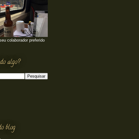
 seu colaborador preferido
do algo?
do blog