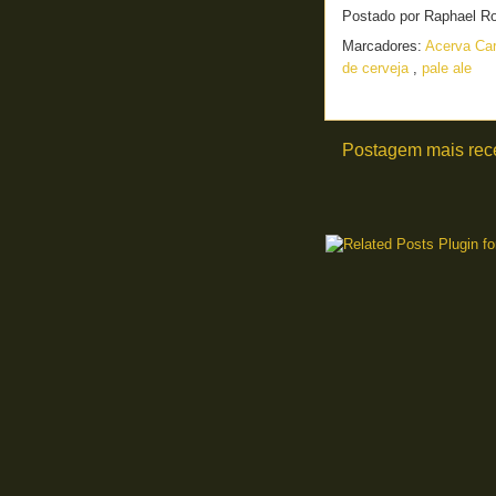
Postado por
Raphael R
Marcadores:
Acerva Ca
de cerveja
,
pale ale
Postagem mais rec