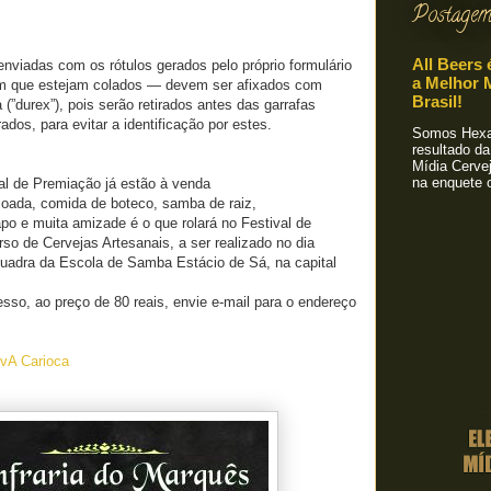
Postagem
All Beers 
nviadas com os rótulos gerados pelo próprio formulário
a Melhor M
sem que estejam colados — devem ser afixados com
Brasil!
a (”durex”), pois serão retirados antes das garrafas
dos, para evitar a identificação por estes.
Somos Hexa!
resultado da
Mídia Cervej
na enquete o
al de Premiação já estão à venda
ijoada, comida de boteco, samba de raiz,
o e muita amizade é o que rolará no Festival de
o de Cervejas Artesanais, a ser realizado no dia
Quadra da Escola de Samba Estácio de Sá, na capital
resso, ao preço de 80 reais, envie e-mail para o endereço
vA Carioca