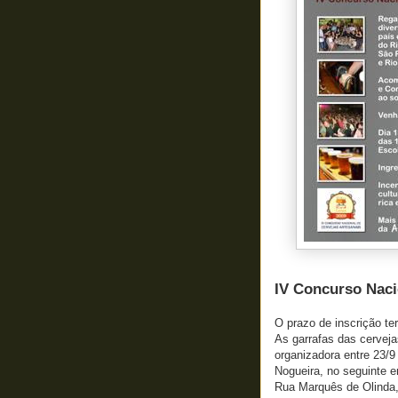
IV Concurso Naci
O prazo de inscrição te
As garrafas das cervej
organizadora entre 23/
Nogueira, no seguinte e
Rua Marquês de Olinda