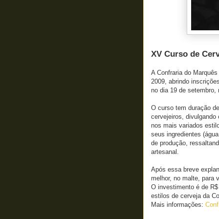
XV Curso de Cerv
A Confraria do Marquês
2009, abrindo inscriçõe
no dia 19 de setembro, 
O curso tem duração de 
cervejeiros, divulgando
nos mais variados estil
seus ingredientes (água
de produção, ressaltan
artesanal.
Após essa breve explan
melhor, no malte, para 
O investimento é de R$ 
estilos de cerveja da C
Mais informações:
Conf