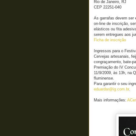
Rio de Janeiro, RJ
CEP 22251-040
As garrafas devem ser e
on-line de inscrição, 
elásticos ou fita adesiv
serem entregues aos jura
Ficha de inscrição
Ingressos para o Festiv
Cervejas artesanais, fe
congraçamento, bate-pap
Premiação do IV Concurs
11/9/2009, às 13h, na 
fluminense.
Para garantir o seu ing
eduardar@ig.com.br
.
Mais informações:
ACer