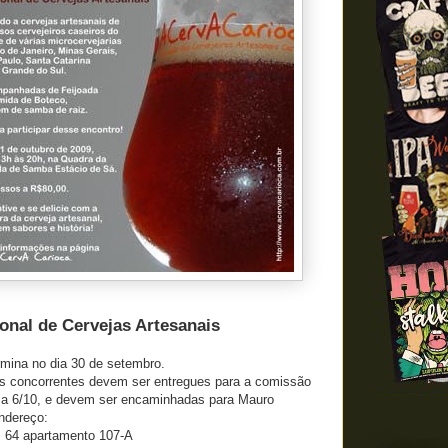
onal de Cervejas Artesanais
rmina no dia 30 de setembro.
as concorrentes devem ser entregues para a comissão
9 a 6/10, e devem ser encaminhadas para Mauro
ndereço:
, 64 apartamento 107-A