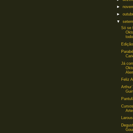
►
nove
►
outub
▼
sete
Só se 
Okt
todo
Edição
Parab
Cari
Já co
Okt
Ale
Feliz 
Arthur
Gui
Pantuf
Cursos
Art
Larous
Degust
Gou