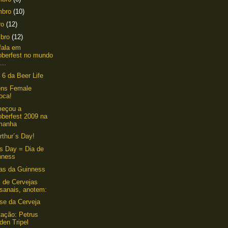
mbro
(10)
ro
(12)
mbro
(12)
fala em
oberfest no mundo
...
 6 da Beer Life
éns Female
oca!
meçou a
oberfest 2009 na
manha
Arthur´s Day!
´s Day = Dia de
nness
as da Guinness
 de Cervejas
esanais, anotem:
se da Cerveja
ação: Petrus
den Tripel