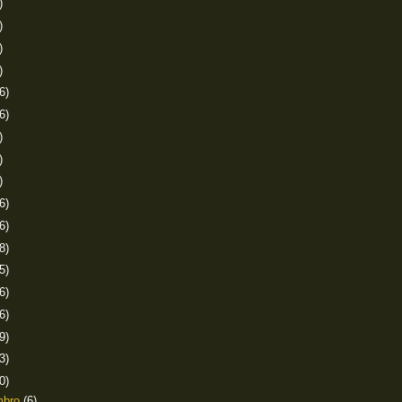
)
)
)
)
6)
6)
)
)
)
6)
6)
8)
5)
6)
6)
9)
3)
0)
mbro
(6)