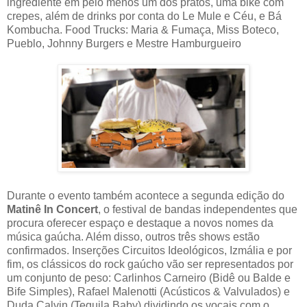
ingrediente em pelo menos um dos pratos, uma bike com
crepes, além de drinks por conta do Le Mule e Céu, e Bá
Kombucha. Food Trucks: Maria & Fumaça, Miss Boteco,
Pueblo, Johnny Burgers e Mestre Hamburgueiro
Durante o evento também acontece a segunda edição do
Matinê In Concert
, o festival de bandas independentes que
procura oferecer espaço e destaque a novos nomes da
música gaúcha. Além disso, outros três shows estão
confirmados. Inserções Circuitos Ideológicos, Izmália e por
fim, os clássicos do rock gaúcho vão ser representados por
um conjunto de peso: Carlinhos Carneiro (Bidê ou Balde e
Bife Simples), Rafael Malenotti (Acústicos & Valvulados) e
Duda Calvin (Tequila Baby) dividindo os vocais com o