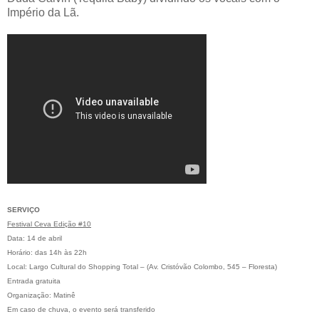
Império da Lã.
SERVIÇO
Festival Ceva Edição #10
Data: 14 de abril
Horário: das 14h às 22h
Local: Largo Cultural do Shopping Total – (Av. Cristóvão Colombo, 545 – Floresta)
Entrada gratuita
Organização: Matinê
Em caso de chuva, o evento será transferido