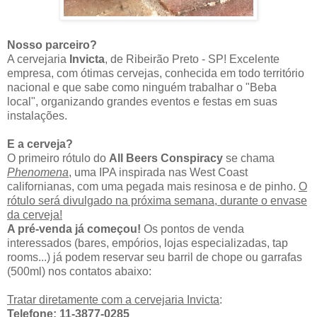
Nosso parceiro?
A cervejaria
Invicta
, de Ribeirão Preto - SP! Excelente
empresa, com ótimas cervejas, conhecida em todo território
nacional e que sabe como ninguém trabalhar o "Beba
local", organizando grandes eventos e festas em suas
instalações.
E a cerveja?
O primeiro rótulo do
All Beers Conspiracy
se chama
Phenomena
, uma IPA inspirada nas West Coast
californianas, com uma pegada mais resinosa e de pinho.
O
rótulo será divulgado na próxima semana, durante o envase
da cerveja!
A pré-venda já começou!
Os pontos de venda
interessados (bares, empórios, lojas especializadas, tap
rooms...) já podem reservar seu barril de chope ou garrafas
(500ml) nos contatos abaixo:
Tratar diretamente com a cervejaria Invicta
:
Telefone: 11-3877-0285