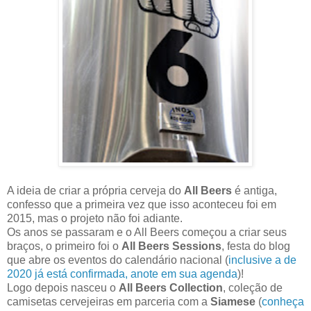
A ideia de criar a própria cerveja do
All Beers
é antiga,
confesso que a primeira vez que isso aconteceu foi em
2015, mas o projeto não foi adiante.
Os anos se passaram e o All Beers começou a criar seus
braços, o primeiro foi o
All Beers Sessions
, festa do blog
que abre os eventos do calendário nacional (
inclusive a de
2020 já está confirmada, anote em sua agenda
)!
Logo depois nasceu o
All Beers Collection
, coleção de
camisetas cervejeiras em parceria com a
Siamese
(
conheça