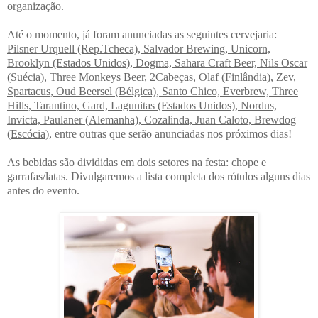
organização.
Até o momento, já foram anunciadas as seguintes cervejaria:
Pilsner Urquell (Rep.Tcheca), Salvador Brewing, Unicorn,
Brooklyn (Estados Unidos), Dogma, Sahara Craft Beer, Nils Oscar
(Suécia), Three Monkeys Beer, 2Cabeças, Olaf (Finlândia), Zev,
Spartacus, Oud Beersel (Bélgica), Santo Chico, Everbrew, Three
Hills, Tarantino, Gard, Lagunitas (Estados Unidos), Nordus,
Invicta, Paulaner (Alemanha), Cozalinda, Juan Caloto, Brewdog
(Escócia)
, entre outras que serão anunciadas nos próximos dias!
As bebidas são divididas em dois setores na festa: chope e
garrafas/latas. Divulgaremos a lista completa dos rótulos alguns dias
antes do evento.