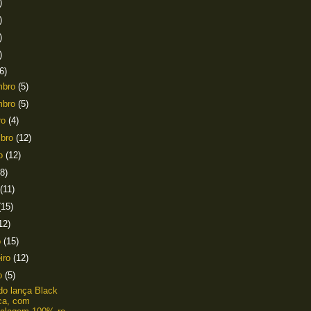
)
)
)
)
6)
mbro
(5)
mbro
(5)
ro
(4)
mbro
(12)
to
(12)
(8)
(11)
(15)
12)
o
(15)
eiro
(12)
ro
(5)
do lança Black
ica, com