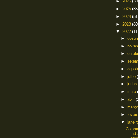
►
2026
(30
►
2025
(35
►
2024
(51
►
2023
(80
▼
2022
(11
►
deze
►
nove
►
outub
►
sete
►
agos
►
julho
►
junho
►
maio
►
abril
(
►
març
►
fever
▼
janei
Colora
Ind