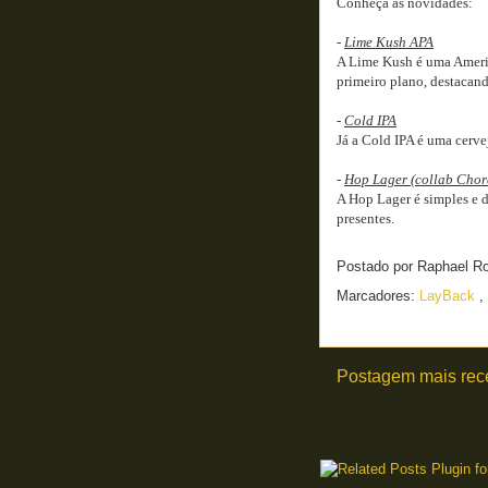
Conheça as novidades:
-
Lime Kush APA
A Lime Kush é uma America
primeiro plano, destacand
-
Cold IPA
Já a Cold IPA é uma cerve
-
Hop Lager (collab Chor
A Hop Lager é simples e 
presentes.
Postado por
Raphael R
Marcadores:
LayBack
,
Postagem mais rec