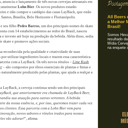
ís, anuncia o lançamento de três novas cervejas artesanais em
Postagem
 catarinense
Lohn Bier
. Os novos produtos estarão
aneiro e irão compor o cardápio das casas LayBack, que estão
All Beers 
 Santos, Brasília, Belo Horizonte e Florianópolis.
a Melhor M
e seu filho
Pedro Barros
, um dos principais nomes do skate
Brasil!
onta com 14 estabelecimentos ao redor do Brasil, nasceu
Somos Hexa!
 e investe até hoje na produção da bebida. Além disso, sedia
resultado da
de skate e promove ações sociais.
Mídia Cervej
na enquete o
a reconhecida pela qualidade e criatividade de suas
 por utilizar ingredientes locais e trazem essa característica
arceria com a LayBack. Os três novos rótulos –
Lime Kush
er
– são compostos por óleos essenciais de plantas e frutas e
naturalmente produzido pelas plantas, que ajuda a realçar a
a LayBack, a cerveja continua sendo um dos principais
ayBack, que anteriormente era chamada de LayBack Beer,
pandiu sua atuação para outras vertentes. A bebida
te da nossa essência, e, por isso, queremos trazer cada vez
os clientes. Essa parceria com a Lohn Bier vem para
inovação, novos sabores e rótulos irados para nossos
les vão adorar!
”, afirma.