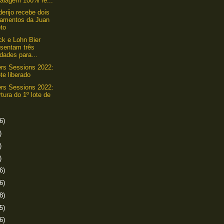
alagem 100% re...
erijo recebe dois
çamentos da Juan
oto
k e Lohn Bier
esentam três
dades para...
ers Sessions 2022:
ote liberado
ers Sessions 2022:
tura do 1º lote de
6)
)
)
)
6)
6)
8)
5)
6)