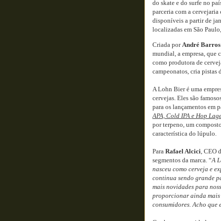
do skate e do surfe no pa
parceria com a cervejaria
disponíveis a partir de j
localizadas em São Paulo,
Criada por
André Barros
mundial, a empresa, que c
como produtora de cerveja
campeonatos, cria pistas 
A Lohn Bier é uma empres
cervejas. Eles são famosos
para os lançamentos em p
APA, Cold IPA e Hop Lag
por terpeno, um composto 
característica do lúpulo.
Para
Rafael Alcici
, CEO d
segmentos da marca. “
A L
nasceu como cerveja e ex
continua sendo grande par
mais novidades para noss
proporcionar ainda mais 
consumidores. Acho que e