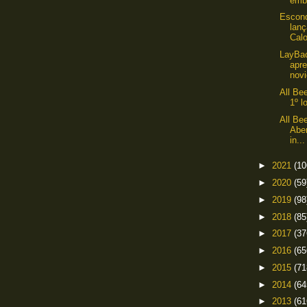
emb
Escond
lan
Cal
LayBac
apr
novi
All Be
1º l
All Be
Aber
in...
►
2021
(10
►
2020
(59
►
2019
(98
►
2018
(85
►
2017
(37
►
2016
(65
►
2015
(71
►
2014
(64
►
2013
(61