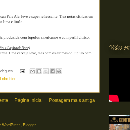
n Pale Ale, leve e super refrescante. Traz notas cítricas em
o lima e limão.
ja produzida com lúpulos americanos e com perfil cítrico.
Vídeo em
ão x Layback Beer)
direta. Uma cerveja leve, mas com os aromas do lúpulo bem
odrigues
Lohn bier
ente
Página inicial
Postagem mais antiga