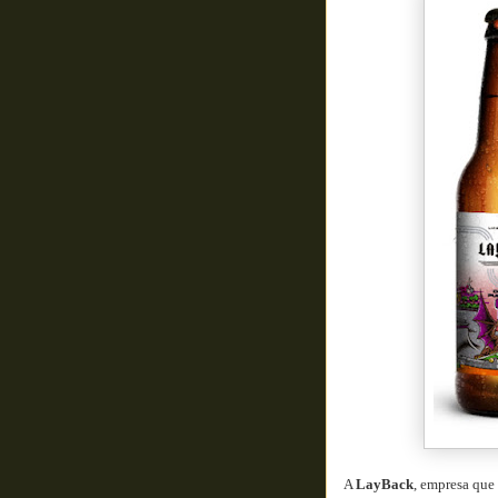
A
LayBack
, empresa que 