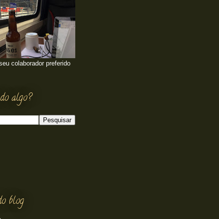
 seu colaborador preferido
do algo?
do blog