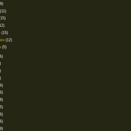
(8)
(11)
(15)
12)
o
(15)
eiro
(12)
ro
(5)
6)
)
)
)
6)
6)
8)
5)
6)
6)
9)