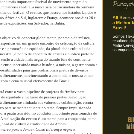
aior e mais importante festival de movimento negro do
Postagem
 Em parceria inédita, a marca será patrocinadora da primeira
ina do festival. O evento, que nasceu nos Estados Unidos e
All Beers 
o África do Sul, Inglaterra e França, acontece nos dias 26 e
a Melhor M
e de exposições, em Salvador, na Bahia.
Brasil!
Somos Hexa!
 o objetivo de conectar globalmente, por meio da música,
resultado da
iaspóricas em um grande encontro de celebração da cultura
Mídia Cervej
 e a promoção da equidade, da pluralidade cultural e da
na enquete o
ncestral, o ponto de encontro de artistas e público preto no
o senão a cidade mais negra do mundo fora do continente
e enriquecer ainda mais a história, a música, a gastronomia e
possibilidades para que profissionais pretos de diversos
os diretamente, movimentando a economia, e mostra como
com a cena musical efervescente do Brasil.
 entre o vasto pipeline de projetos da
Ambev
para
s de equidade e inclusão de pessoas pretas. A evolução
á diretamente alinhada aos valores de colaboração, escuta
azo para se manter atuante no tema. Sempre impulsionada
ão, a pauta tem sido fio condutor importante para tomadas de
 A realização do evento é um marco para a companhia, como
, head de cultura e criatividade da Ambev.
m marco para a Ambev. Como liderança negra e