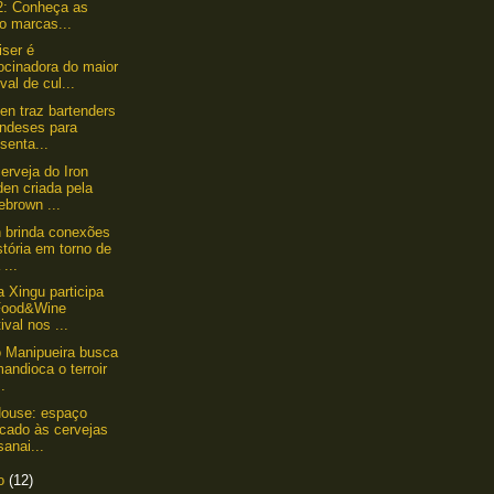
2: Conheça as
o marcas...
ser é
ocinadora do maior
ival de cul...
en traz bartenders
andeses para
senta...
erveja do Iron
en criada pela
ebrown ...
 brinda conexões
stória em torno de
...
a Xingu participa
Food&Wine
ival nos ...
o Manipueira busca
andioca o terroir
..
House: espaço
icado às cervejas
sanai...
to
(12)