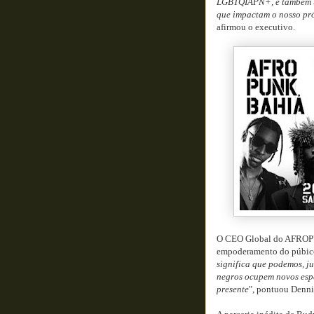
LGBTQIAPN+, é também u
que impactam o nosso pr
afirmou o executivo.
O CEO Global do AFRO
empoderamento do púbico 
significa que podemos, ju
negros ocupem novos esp
presente
", pontuou Denni