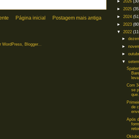
►
2026
(30
►
2025
(35
►
2024
(51
ente
Página inicial
Postagem mais antiga
►
2023
(80
▼
2022
(11
►
deze
►
nove
►
outub
▼
sete
Spaten
Bare
leva
Com 34
se p
que.
Primeir
de c
enve
Após 
form
reto
Oktobe