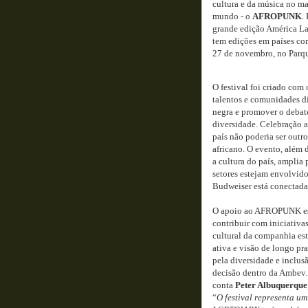
cultura e da música no m
mundo - o
AFROPUNK
.
grande edição América Lat
tem edições em países com
27 de novembro, no Parqu
O festival foi criado com
talentos e comunidades d
negra e promover o debate
diversidade. Celebração a
país não poderia ser outr
africano. O evento, além d
a cultura do país, amplia 
setores estejam envolvid
Budweiser está conectada 
O apoio ao AFROPUNK está
contribuir com iniciativa
cultural da companhia est
ativa e visão de longo pr
pela diversidade e inclus
decisão dentro da Ambev.
conta
Peter Albuquerque
“
O festival representa u