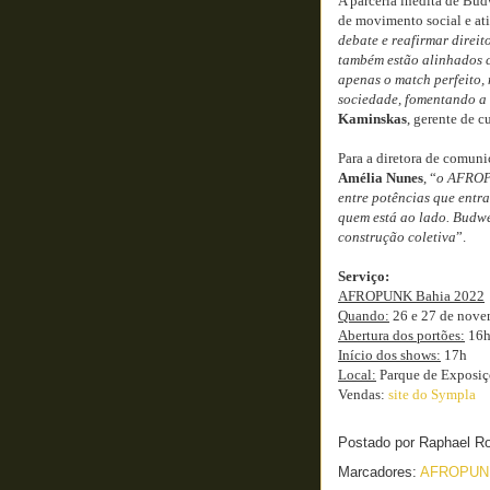
A parceria inédita de Bu
de movimento social e ati
debate e reafirmar direit
também estão alinhados
apenas o match perfeito,
sociedade, fomentando a 
Kaminskas
, gerente de c
Para a diretora de comun
Amélia Nunes
, “
o AFROPU
entre potências que entr
quem está ao lado. Budwe
construção coletiva
”.
Serviço:
AFROPUNK Bahia 2022
Quando:
26 e 27 de nove
Abertura dos portões:
16
Início dos shows:
17h
Local:
Parque de Exposiçõ
Vendas:
site do Sympla
Postado por
Raphael R
Marcadores:
AFROPU