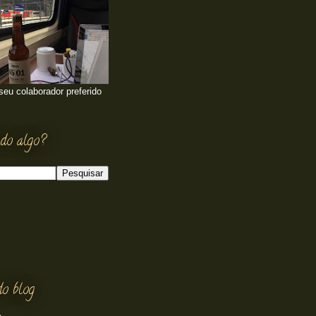
 seu colaborador preferido
do algo?
do blog