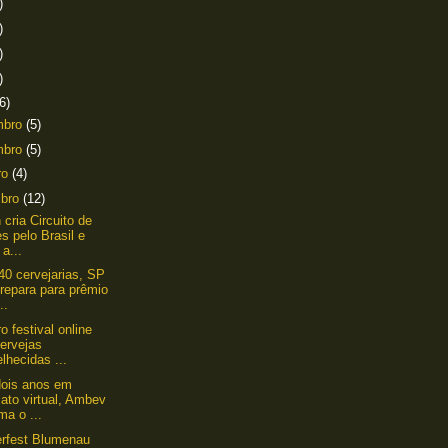
)
)
)
)
6)
mbro
(5)
mbro
(5)
ro
(4)
mbro
(12)
 cria Circuito de
s pelo Brasil e
 a...
0 cervejarias, SP
repara para prêmio
..
o festival online
ervejas
lhecidas ...
dois anos em
ato virtual, Ambev
ma o ...
rfest Blumenau