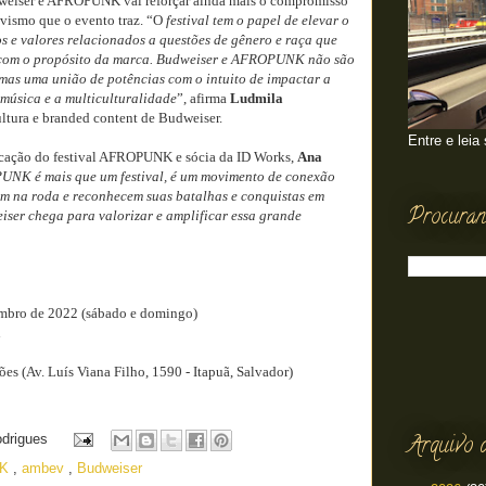
dweiser e AFROPUNK vai reforçar ainda mais o compromisso
vismo que o evento traz. “O
festival tem o papel de elevar o
os e valores relacionados a questões de gênero e raça que
 com o propósito da marca. Budweiser e AFROPUNK não são
 mas uma união de potências com o intuito de impactar a
música e a multiculturalidade
”, afirma
Ludmila
ultura e branded content de Budweiser.
Entre e leia
icação do festival AFROPUNK e sócia da ID Works,
Ana
NK é mais que um festival, é um movimento de conexão
am na roda e reconhecem suas batalhas e conquistas em
Procuran
iser chega para valorizar e amplificar essa grande
mbro de 2022 (sábado e domingo)
h
es (Av. Luís Viana Filho, 1590 - Itapuã, Salvador)
Arquivo 
odrigues
NK
,
ambev
,
Budweiser