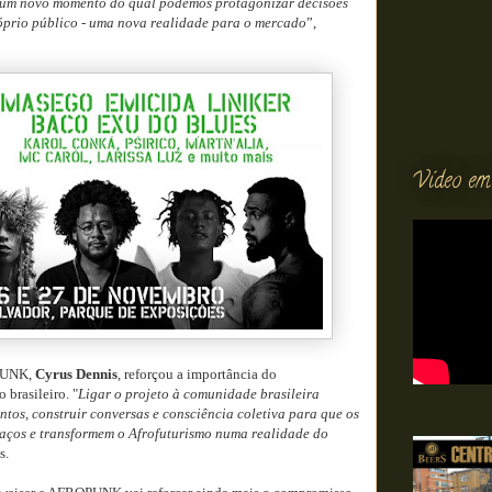
m novo momento do qual podemos protagonizar decisões
óprio público - uma nova realidade para o mercado
”,
Vídeo em
PUNK,
Cyrus Dennis
, reforçou a importância do
brasileiro. "
Ligar o projeto à comunidade brasileira
ntos, construir conversas e consciência coletiva para que os
aços e transformem o Afrofuturismo numa realidade do
s.