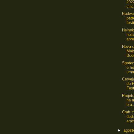
202
cinc
Budwei
patr
fest
Heinek
hol
apre
Nova c
Maid
Bod
Spaten
e hi
uma 
Cervej
do 
Fest
Projet
na m
bra.
Craft 
ded
arte
►
agos