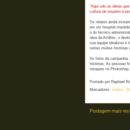
"Aqui são as ideias qu
cultura de respeito à pe
Os relatos ainda inclue
em um hospital mantido 
o do técnico administr
obra da AmBev; o diret
sua equipe idealizou e 
outras muitas histórias
As fotos da campanha, 
histórias. As pessoas f
retoques no Photoshop.
Postado por
Raphael R
Marcadores:
ambev
,
B
Postagem mais rec