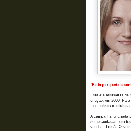
"Feita por gente e so
Esta é a assinatura da
criação, em 2000. Para 
funcionários e colabora
A campanha foi criada p
serão contadas para tod
vendas Thomás Oliveira