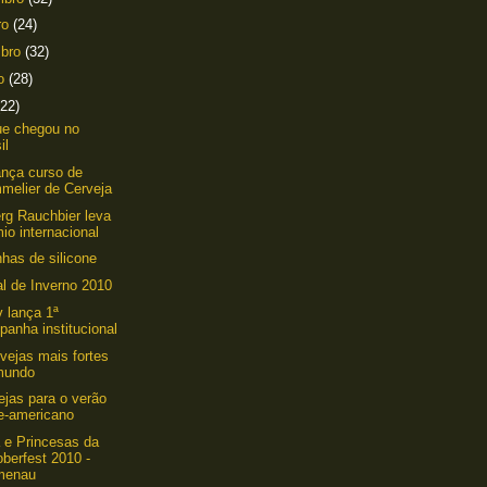
ro
(24)
mbro
(32)
to
(28)
(22)
ue chegou no
il
nça curso de
melier de Cerveja
g Rauchbier leva
io internacional
has de silicone
al de Inverno 2010
 lança 1ª
anha institucional
vejas mais fortes
mundo
ejas para o verão
te-americano
 e Princesas da
berfest 2010 -
menau