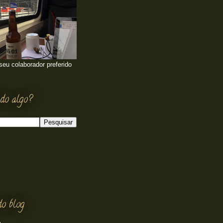
 seu colaborador preferido
do algo?
do blog