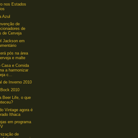
o nos Estados
dos
a Azul
nvenção de
ecionadores de
s de Cerveja
el Jackson em
umentário
 terá pós na área
erveja e malte
o Casa e Comida
ina a harmonizar
eja c...
al de Inverno 2010
 Bock 2010
a Beer Life, o que
nteceu?
do Vintage agora é
rado Ithaca
ejas em programa
TV
nização de