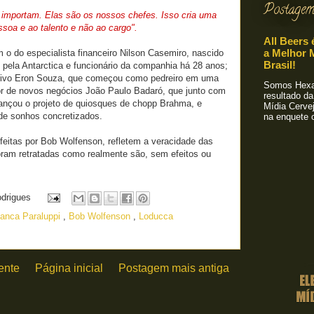
Postagem
e importam. Elas são os nossos chefes. Isso cria uma
ssoa e ao talento e não ao cargo".
All Beers 
a Melhor M
m o do especialista financeiro Nilson Casemiro, nascido
Brasil!
pela Antarctica e funcionário da companhia há 28 anos;
ativo Eron Souza, que começou como pedreiro em uma
Somos Hexa!
or de novos negócios João Paulo Badaró, que junto com
resultado da
lançou o projeto de quiosques de chopp Brahma, e
Mídia Cervej
 de sonhos concretizados.
na enquete o
feitas por Bob Wolfenson, refletem a veracidade das
oram retratadas como realmente são, sem efeitos ou
odrigues
ianca Paraluppi
,
Bob Wolfenson
,
Loducca
ente
Página inicial
Postagem mais antiga