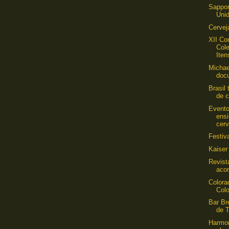
Sappor
Uni
Cervej
XII Co
Col
Iten
Micha
doc
Brasil
de c
Event
ens
cerv
Festiv
Kaiser
Revist
aco
Colora
Colo
Bar Br
de 
Harmo