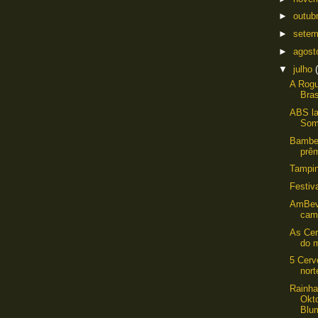
►
outub
►
sete
►
agos
▼
julho
A Rog
Bras
ABS la
Som
Bamber
prêm
Tampin
Festiv
AmBev
camp
As Cer
do 
5 Cerv
nor
Rainha
Okto
Blu