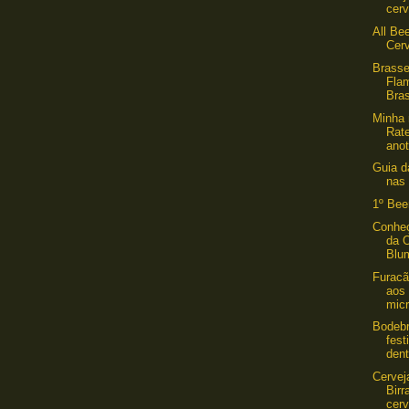
cerv
All Bee
Cer
Brasse
Fla
Bras
Minha 
Rate
anot
Guia d
nas
1º Bee
Conheç
da O
Blu
Furac
aos
micr
Bodebr
fest
dent
Cervej
Birr
cerv