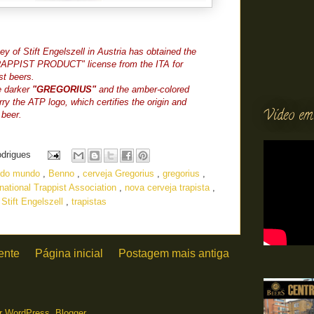
y of Stift Engelszell in Austria has obtained the
PPIST PRODUCT" license from the ITA for
st beers.
e darker
"GREGORIUS"
and the amber-colored
rry the ATP logo, which certifies the origin and
Vídeo em
 beer.
odrigues
a do mundo
,
Benno
,
cerveja Gregorius
,
gregorius
,
rnational Trappist Association
,
nova cerveja trapista
,
,
Stift Engelszell
,
trapistas
ente
Página inicial
Postagem mais antiga