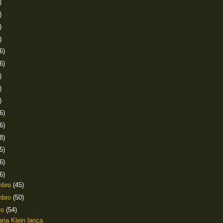
)
)
)
)
6)
6)
)
)
)
6)
6)
8)
5)
6)
6)
mbro
(45)
mbro
(50)
ro
(54)
aria Klein lança