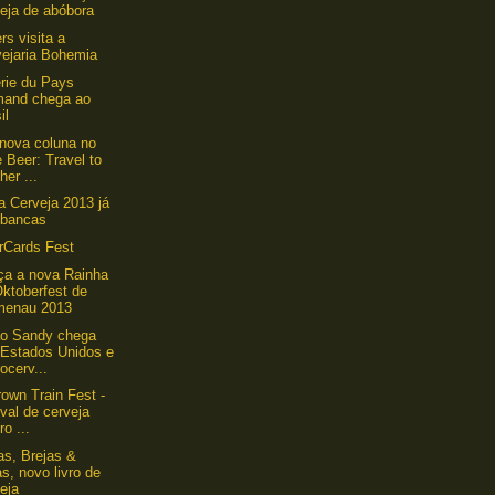
eja de abóbora
rs visita a
vejaria Bohemia
rie du Pays
mand chega ao
il
nova coluna no
 Beer: Travel to
her ...
a Cerveja 2013 já
 bancas
rCards Fest
a a nova Rainha
ktoberfest de
menau 2013
ão Sandy chega
 Estados Unidos e
ocerv...
own Train Fest -
ival de cerveja
ro ...
as, Brejas &
as, novo livro de
eja