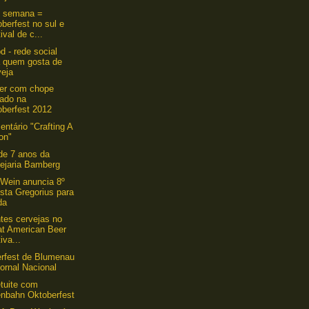
e semana =
berfest no sul e
ival de c...
d - rede social
a quem gosta de
veja
er com chope
tado na
oberfest 2012
ntário "Crafting A
on"
de 7 anos da
vejaria Bamberg
 Wein anuncia 8º
ista Gregorius para
da
ntes cervejas no
at American Beer
iva...
rfest de Blumenau
ornal Nacional
tuite com
enbahn Oktoberfest