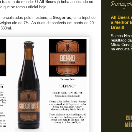
ia trapista do mundo. O
All Beers
já tinha anunciado no
Postagem
a que se tornou oficial hoje.
All Beers 
mercializadas pelo mosteiro, a
Gregorius
, uma tripel de
a Melhor M
elgian ale de 7%. As duas disponíveis em barris de 20
Brasil!
e 330ml.
Somos Hexa!
resultado da
Mídia Cervej
na enquete o