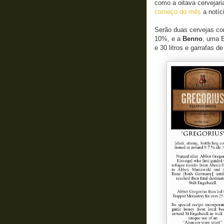
como a oitava cervejar
começo do mês
a notíci
Serão duas cervejas co
10%, e a
Benno
, uma B
e 30 litros e garrafas d