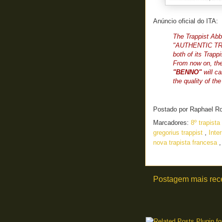
Anúncio oficial do ITA:
The Trappist Abbe
"AUTHENTIC TRA
both of its Trappi
From now on, th
"BENNO"
will ca
the quality of the
Postado por
Raphael R
Marcadores:
8º trapist
gregorius trappist
,
Inte
nova trapista francesa
Postagem mais rec