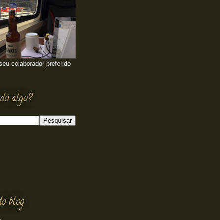
 seu colaborador preferido
do algo?
do blog