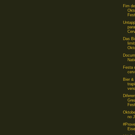
Fim d
Okto
Fest
Untapp
par
Cer
Das Bi
limi
Okt
Docume
Nati
Festa 
cer
Bier &
trap
ven
Difere
Gre
Fest
Oktobe
no J
#Prove
Eis