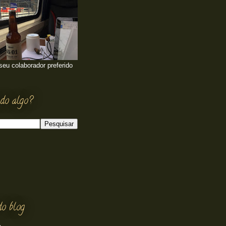
 seu colaborador preferido
do algo?
do blog