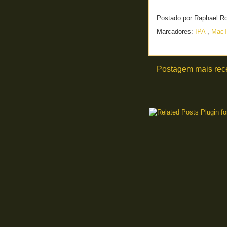
Postado por
Raphael R
Marcadores:
IPA
,
MacT
Postagem mais rec