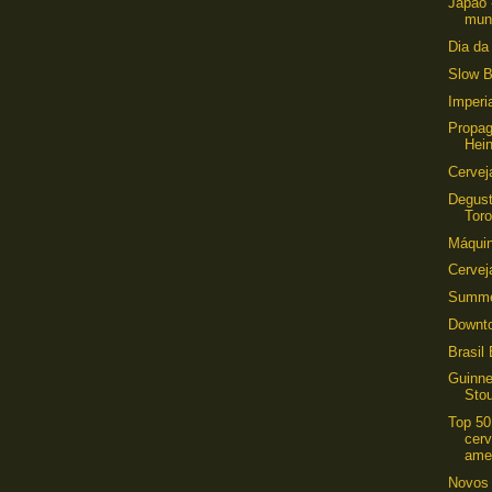
Japão 
mun
Dia da
Slow B
Imperi
Propa
Hei
Cervej
Degus
Tor
Máquin
Cervej
Summer
Downto
Brasil
Guinne
Sto
Top 50
cerv
ame
Novos 