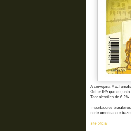
A cervejaria MacTarnah
Grifter IPA que se junt
Teor alcoólico de 6.2%.
Importadores brasileiro
norte-americano e traze
site oficial