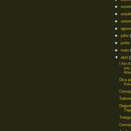
►
nove
►
outub
►
sete
►
agos
►
julho
►
junho
►
maio
▼
abril
(
I Am A
sou
Arte
Dica p
Sor
Cervej
Sabone
Degust
Trip
Tröeg
Cervej