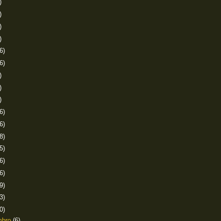
)
)
)
)
6)
6)
)
)
)
6)
6)
8)
5)
6)
6)
9)
3)
0)
mbro
(6)