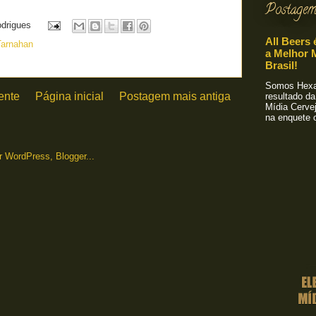
Postagem
odrigues
All Beers 
arnahan
a Melhor M
Brasil!
Somos Hexa!
ente
Página inicial
Postagem mais antiga
resultado da
Mídia Cervej
na enquete o