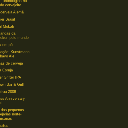
- Tecnologias no
do cervejeiro
 cerveja Alemã
ier Brasil
al Mokah
gandas da
neken pelo mundo
a em pó
tação: Kunstmann
obayo Ale
as de cerveja
a Coruja
 Grifter IPA
wn Bar & Grill
 Brau 2009
ss Anniversary
ut
 das pequenas
ejarias norte-
ricanas
sites