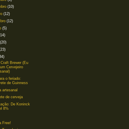
mbro
(10)
ro
(12)
mbro
(12)
to
(5)
(14)
(20)
(23)
34)
 Craft Brewer (Eu
 um Cervejeiro
sanal)
ara o feriado:
vete de Guinness
a artesanal
te de cerveja
ação: De Koninck
el 8%
s
a Free!