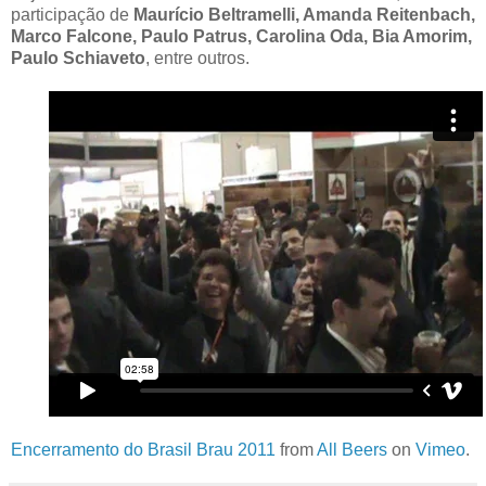
participação de
Maurício Beltramelli, Amanda Reitenbach,
Marco Falcone, Paulo Patrus, Carolina Oda, Bia Amorim,
Paulo Schiaveto
, entre outros.
Encerramento do Brasil Brau 2011
from
All Beers
on
Vimeo
.