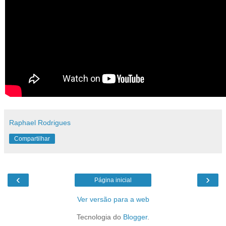
Raphael Rodrigues
Compartilhar
‹
›
Página inicial
Ver versão para a web
Tecnologia do
Blogger
.