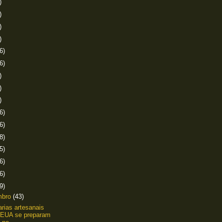
)
)
)
)
6)
6)
)
)
)
6)
6)
8)
5)
6)
6)
9)
mbro
(43)
arias artesanais
 EUA se preparam