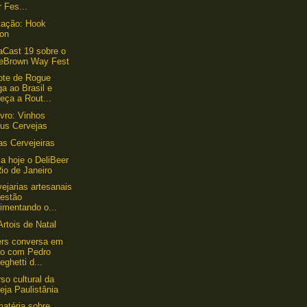
 Fes...
tação: Hook
ton
aCast 19 sobre o
eBrown Way Fest
ote de Rogue
a ao Brasil e
eça a Rout...
ivro: Vinhos
sus Cervejas
as Cervejeiras
 hoje o DeliBeer
io de Janeiro
vejarias artesanais
 estão
imentando o...
Artois de Natal
ers conversa em
eo com Pedro
ghetti d...
so cultural da
eja Paulistânia
atéria sobre