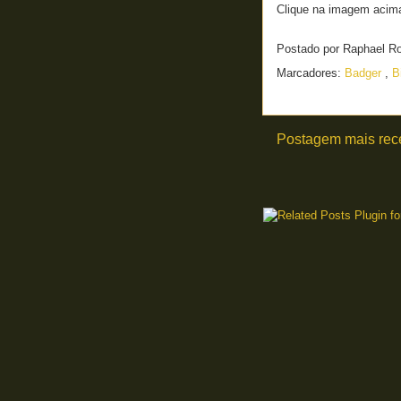
Clique na imagem acima
Postado por
Raphael R
Marcadores:
Badger
,
B
Postagem mais rec