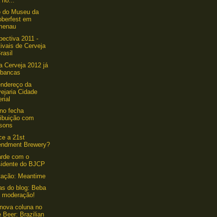
 no...
o do Museu da
oberfest em
menau
pectiva 2011 -
ivais de Cerveja
rasil
a Cerveja 2012 já
 bancas
ndereço da
ejaria Cidade
rial
ino fecha
ribuição com
sons
e a 21st
ndment Brewery?
arde com o
sidente do BJCP
tação: Meantime
as do blog: Beba
 moderação!
nova coluna no
 Beer: Brazilian