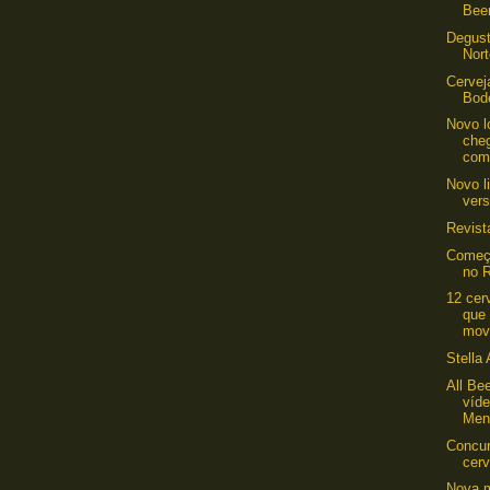
Beer
Degus
Nor
Cervej
Bod
Novo l
cheg
com
Novo l
ver
Revist
Começa
no R
12 cer
que
mov
Stella 
All Be
víd
Mene
Concur
cerv
Nova m