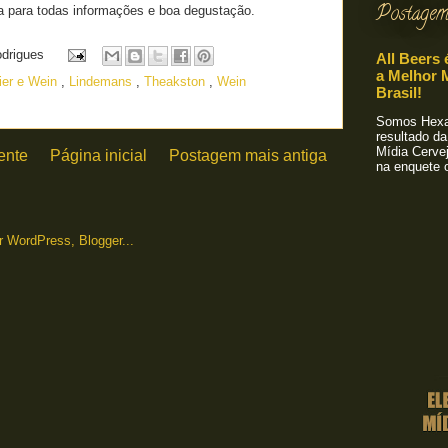
Postagem
 para todas informações e boa degustação.
odrigues
All Beers 
a Melhor M
ier e Wein
,
Lindemans
,
Theakston
,
Wein
Brasil!
Somos Hexa!
resultado da
Mídia Cervej
ente
Página inicial
Postagem mais antiga
na enquete o