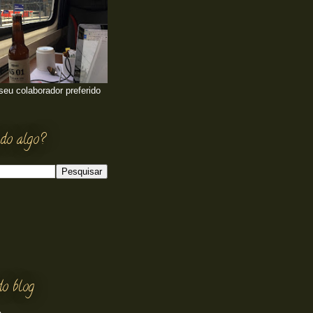
 seu colaborador preferido
do algo?
do blog