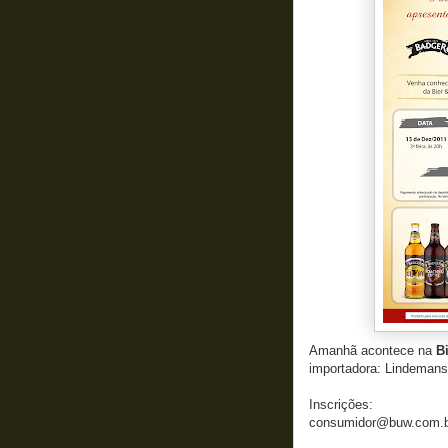
Amanhã acontece na
Bi
importadora: Lindemans 
Inscrições:
consumidor@buw.com.