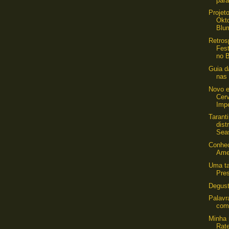
para
Projet
Okt
Blu
Retros
Fest
no B
Guia d
nas
Novo e
Cerv
Impe
Tarant
dist
Sea
Conhec
Ame
Uma t
Pre
Degus
Palavr
com
Minha 
Rate