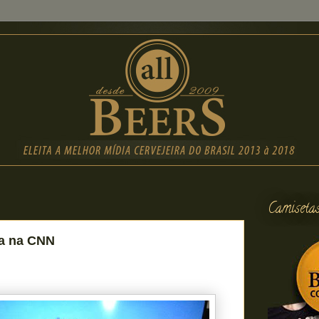
Camiseta
a na CNN