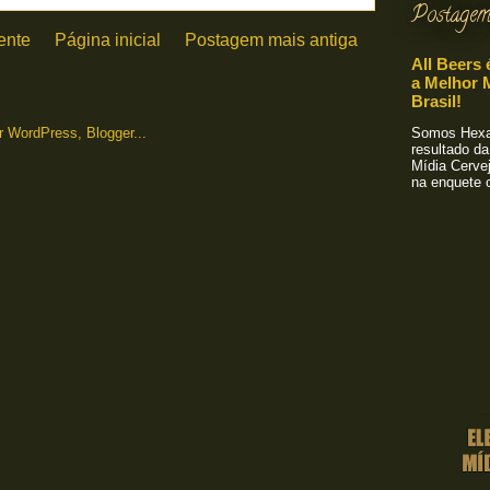
Postagem
ente
Página inicial
Postagem mais antiga
All Beers 
a Melhor M
Brasil!
Somos Hexa!
resultado da
Mídia Cervej
na enquete o