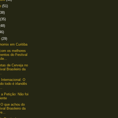
to
(51)
(38)
(35)
(48)
46)
o
(29)
nomix em Curitiba
com os melhores
entos do Festival
ile...
tas de Cerveja no
ival Brasileiro da
..
 Internacional: O
o todo é irlandês
..
 a Petição: Não foi
dente
 O que achou do
ival Brasileiro da
e...