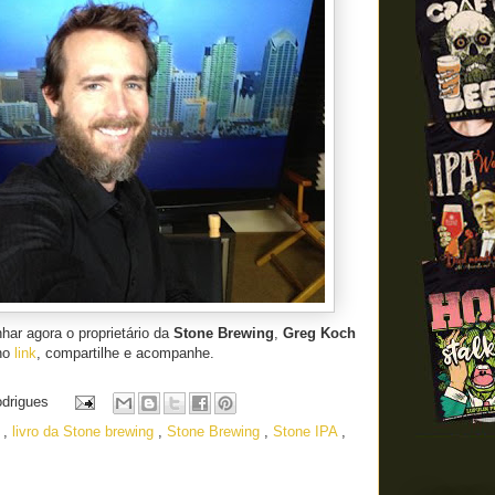
ar agora o proprietário da
Stone Brewing
,
Greg Koch
 no
link
, compartilhe e acompanhe.
odrigues
h
,
livro da Stone brewing
,
Stone Brewing
,
Stone IPA
,