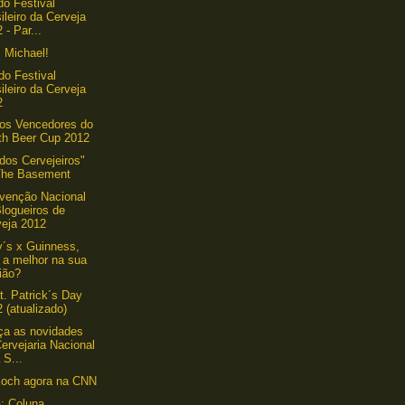
do Festival
ileiro da Cerveja
 - Par...
 Michael!
do Festival
ileiro da Cerveja
2
dos Vencedores do
th Beer Cup 2012
 dos Cervejeiros"
The Basement
venção Nacional
logueiros de
veja 2012
´s x Guinness,
 a melhor na sua
ião?
t. Patrick´s Day
 (atualizado)
ça as novidades
ervejaria Nacional
 S...
Koch agora na CNN
a: Coluna