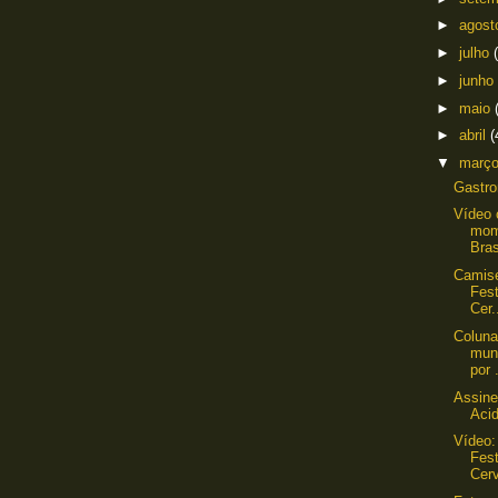
►
agos
►
julho
►
junho
►
maio
►
abril
(
▼
març
Gastro
Vídeo 
mom
Bras
Camise
Fest
Cer.
Coluna
mund
por .
Assine
Aci
Vídeo:
Fest
Cerv