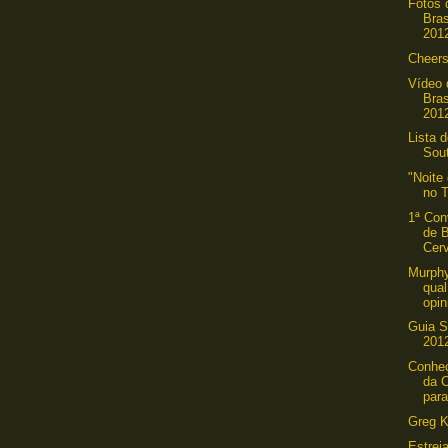
Fotos 
Bras
2012
Cheers
Vídeo 
Bras
201
Lista 
Sou
"Noite
no 
1ª Con
de B
Cer
Murphy
qual
opin
Guia S
2012
Conhe
da C
para
Greg 
Estrei