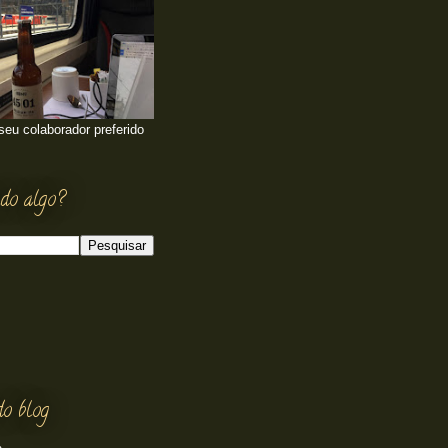
 seu colaborador preferido
do algo?
do blog