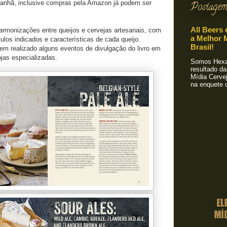
anhã, inclusive compras pela Amazon já podem ser
Postagem
All Beers 
rmonizações entre queijos e cervejas artesanais, com
a Melhor M
tulos indicados e características de cada queijo.
Brasil!
 tem realizado alguns eventos de divulgação do livro em
lojas especializadas.
Somos Hexa!
resultado da
Mídia Cervej
na enquete o