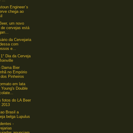
stoun Engineer´s
erve chega ao
il
 Beer, um novo
o de cervejas está
an...
sário da Cervejaria
dessa com
essos e...
 1° Dia da Cerveja
oinville
o Dama Bier
nhã no Empório
 dos Pinheiros
ormato em lata
a Young's Double
olate...
s fotos do LA Beer
t 2013
ao Brasil a
eja belga Lupulus
identes -
ejarias
juradas anunciam