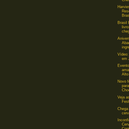
Harvie
Res
Bras
Brasil
livr
cheg
Aniver
Aba
ingr
Vídeo:
em J
Event
ama
Alto
Novo f
par
Choc
Veja a
Fes
Chega 
cerv
Inconf
Cerv
Con