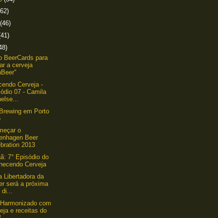
(62)
(46)
(41)
48)
o BeerCards para
ar a cerveja
nBeer"
endo Cerveja -
ódio 07 - Camila
else...
Brewing em Porto
o
meçar o
enhagen Beer
bration 2013
: 7° Episódio do
hecendo Cerveja
a Libertadora da
er será a próxima
di...
r Harmonizado com
eja e receitas do
 ...