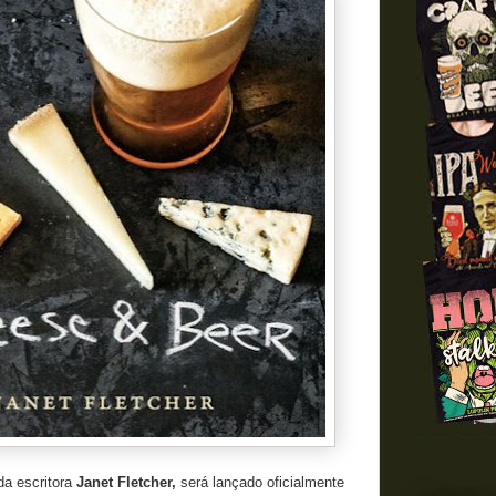
a escritora
Janet Fletcher,
será lançado oficialmente