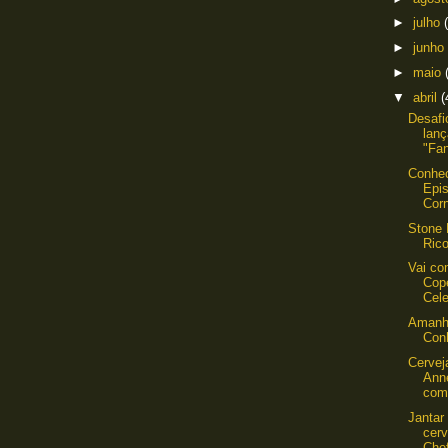
►
julho
►
junho
►
maio
▼
abril
(
Desafi
lanç
"Fa
Conhec
Epis
Corn
Stone 
Ric
Vai co
Cop
Cele
Amanhã
Con
Cervej
Ann
com 
Janta
cerv
Chef