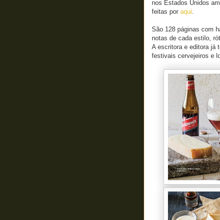
nos Estados Unidos am
feitas por
aqui
.
São 128 páginas com ha
notas de cada estilo, ró
A escritora e editora já
festivais cervejeiros e 