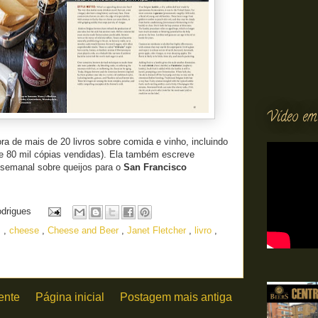
Vídeo em
ora
de mais de
20 livros sobre
comida e vinho
, incluindo
e
80 mil
cópias vendidas)
.
Ela também escreve
semanal
sobre queijo
s
para o
San
Francisco
odrigues
s
,
cheese
,
Cheese and Beer
,
Janet Fletcher
,
livro
,
ente
Página inicial
Postagem mais antiga