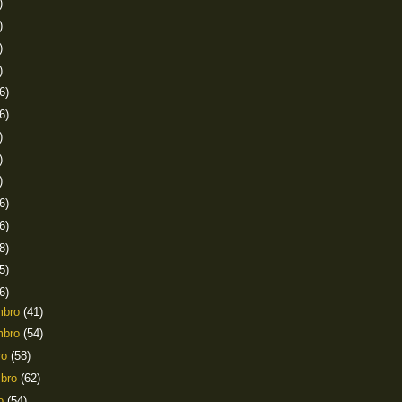
)
)
)
)
6)
6)
)
)
)
6)
6)
8)
5)
6)
mbro
(41)
mbro
(54)
ro
(58)
mbro
(62)
to
(54)