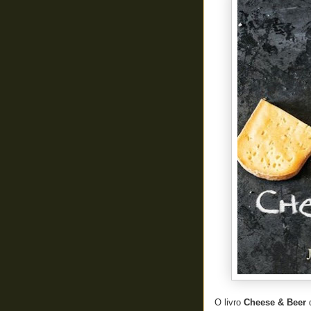
O livro
Cheese & Beer
d