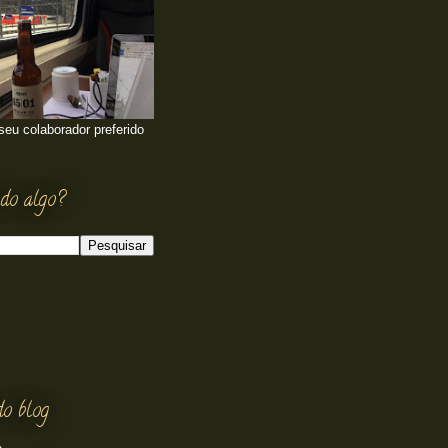
 seu colaborador preferido
do algo?
do blog