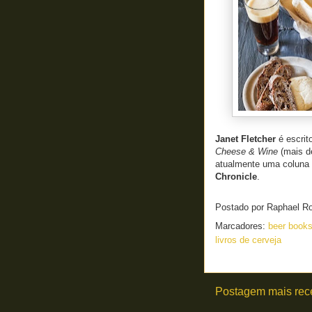
Janet
Fletcher
é escrit
Cheese &
Wine
(mais d
atualmente
uma coluna
Chronicle
.
Postado por
Raphael R
Marcadores:
beer book
livros de cerveja
Postagem mais rec