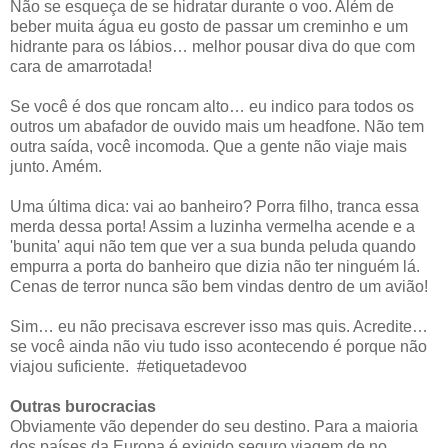
Não se esqueça de se hidratar durante o voo. Além de
beber muita água eu gosto de passar um creminho e um
hidrante para os lábios… melhor pousar diva do que com
cara de amarrotada!
Se você é dos que roncam alto… eu indico para todos os
outros um abafador de ouvido mais um headfone. Não tem
outra saída, você incomoda. Que a gente não viaje mais
junto. Amém.
Uma última dica: vai ao banheiro? Porra filho, tranca essa
merda dessa porta! Assim a luzinha vermelha acende e a
'bunita' aqui não tem que ver a sua bunda peluda quando
empurra a porta do banheiro que dizia não ter ninguém lá.
Cenas de terror nunca são bem vindas dentro de um avião!
Sim… eu não precisava escrever isso mas quis. Acredite…
se você ainda não viu tudo isso acontecendo é porque não
viajou suficiente. #etiquetadevoo
Outras burocracias
Obviamente vão depender do seu destino. Para a maioria
dos países da Europa é exigido seguro viagem de no