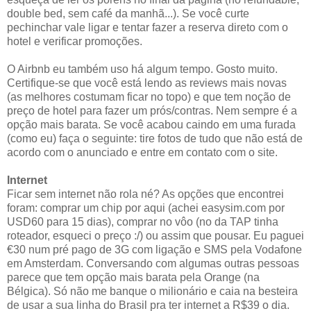
double bed, sem café da manhã...). Se você curte
pechinchar vale ligar e tentar fazer a reserva direto com o
hotel e verificar promoções.
O Airbnb eu também uso há algum tempo. Gosto muito.
Certifique-se que você está lendo as reviews mais novas
(as melhores costumam ficar no topo) e que tem noção de
preço de hotel para fazer um prós/contras. Nem sempre é a
opção mais barata. Se você acabou caindo em uma furada
(como eu) faça o seguinte: tire fotos de tudo que não está de
acordo com o anunciado e entre em contato com o site.
Internet
Ficar sem internet não rola né? As opções que encontrei
foram: comprar um chip por aqui (achei easysim.com por
USD60 para 15 dias), comprar no vôo (no da TAP tinha
roteador, esqueci o preço :/) ou assim que pousar. Eu paguei
€30 num pré pago de 3G com ligação e SMS pela Vodafone
em Amsterdam. Conversando com algumas outras pessoas
parece que tem opção mais barata pela Orange (na
Bélgica). Só não me banque o milionário e caia na besteira
de usar a sua linha do Brasil pra ter internet a R$39 o dia.