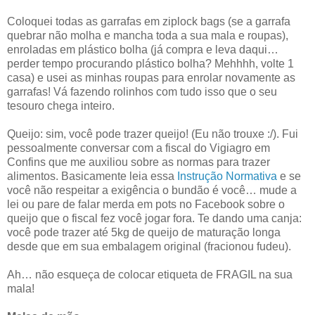
Coloquei todas as garrafas em ziplock bags (se a garrafa
quebrar não molha e mancha toda a sua mala e roupas),
enroladas em plástico bolha (já compra e leva daqui…
perder tempo procurando plástico bolha? Mehhhh, volte 1
casa) e usei as minhas roupas para enrolar novamente as
garrafas! Vá fazendo rolinhos com tudo isso que o seu
tesouro chega inteiro.
Queijo: sim, você pode trazer queijo! (Eu não trouxe :/). Fui
pessoalmente conversar com a fiscal do Vigiagro em
Confins que me auxiliou sobre as normas para trazer
alimentos. Basicamente leia essa
Instrução Normativa
e se
você não respeitar a exigência o bundão é você… mude a
lei ou pare de falar merda em pots no Facebook sobre o
queijo que o fiscal fez você jogar fora. Te dando uma canja:
você pode trazer até 5kg de queijo de maturação longa
desde que em sua embalagem original (fracionou fudeu).
Ah… não esqueça de colocar etiqueta de FRAGIL na sua
mala!