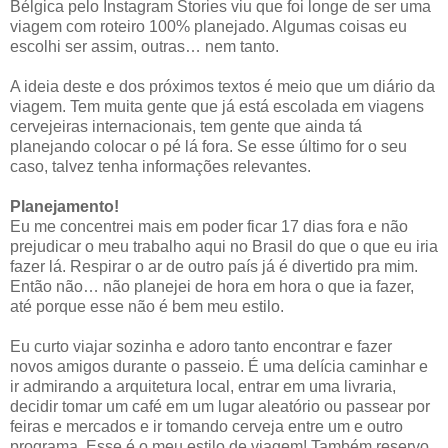
Bélgica pelo Instagram Stories viu que foi longe de ser uma
viagem com roteiro 100% planejado. Algumas coisas eu
escolhi ser assim, outras… nem tanto.
A ideia deste e dos próximos textos é meio que um diário da
viagem. Tem muita gente que já está escolada em viagens
cervejeiras internacionais, tem gente que ainda tá
planejando colocar o pé lá fora. Se esse último for o seu
caso, talvez tenha informações relevantes.
Planejamento!
Eu me concentrei mais em poder ficar 17 dias fora e não
prejudicar o meu trabalho aqui no Brasil do que o que eu iria
fazer lá. Respirar o ar de outro país já é divertido pra mim.
Então não… não planejei de hora em hora o que ia fazer,
até porque esse não é bem meu estilo.
Eu curto viajar sozinha e adoro tanto encontrar e fazer
novos amigos durante o passeio. É uma delícia caminhar e
ir admirando a arquitetura local, entrar em uma livraria,
decidir tomar um café em um lugar aleatório ou passear por
feiras e mercados e ir tomando cerveja entre um e outro
programa. Esse é o meu estilo de viagem! Também reservo