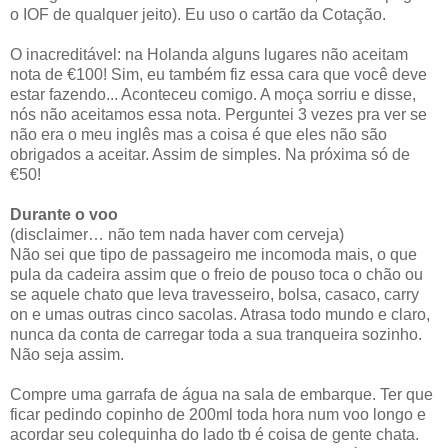
o IOF de qualquer jeito). Eu uso o cartão da Cotação.
O inacreditável: na Holanda alguns lugares não aceitam
nota de €100! Sim, eu também fiz essa cara que você deve
estar fazendo... Aconteceu comigo. A moça sorriu e disse,
nós não aceitamos essa nota. Perguntei 3 vezes pra ver se
não era o meu inglês mas a coisa é que eles não são
obrigados a aceitar. Assim de simples. Na próxima só de
€50!
Durante o voo
(disclaimer… não tem nada haver com cerveja)
Não sei que tipo de passageiro me incomoda mais, o que
pula da cadeira assim que o freio de pouso toca o chão ou
se aquele chato que leva travesseiro, bolsa, casaco, carry
on e umas outras cinco sacolas. Atrasa todo mundo e claro,
nunca da conta de carregar toda a sua tranqueira sozinho.
Não seja assim.
Compre uma garrafa de água na sala de embarque. Ter que
ficar pedindo copinho de 200ml toda hora num voo longo e
acordar seu colequinha do lado tb é coisa de gente chata.