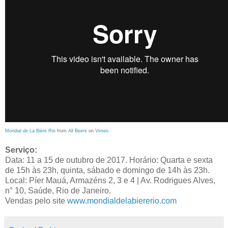
Mondial de La Bière Rio
from
All Beers
on
Vimeo
.
Serviço:
Data: 11 a 15 de outubro de 2017. Horário: Quarta e sexta
de 15h às 23h, quinta, sábado e domingo de 14h às 23h.
Local: Píer Mauá, Armazéns 2, 3 e 4 | Av. Rodrigues Alves,
n° 10, Saúde, Rio de Janeiro.
Vendas pelo site
www.mondialdelabiererio.com