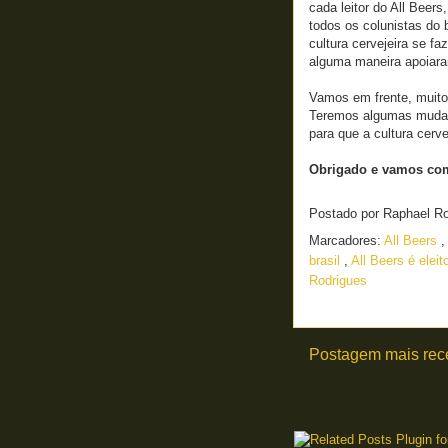
cada leitor do All Beer
todos os colunistas do 
cultura cervejeira se f
alguma maneira apoiara
Vamos em frente, muito
Teremos algumas mudanç
para que a cultura cerv
Obrigado e vamos co
Postado por
Raphael R
Marcadores:
All Beers
,
brasil
,
All Beers é elei
Rodrigues
Postagem mais rec