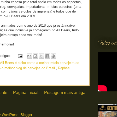
s, minha esposa pelo total apoio em todos os aspectos,
blog, cervejarias, importadoras, mídias parceiras (uma
az com vários veículos de imprensa) e todos que de
m o All Beers em 2017!
 animados com o ano de 2018 que já está incrível!
as que inclusive já começaram no All Beers, tudo
ejeira cresça cada vez mais!
Vídeo em
memorar!
odrigues
All Beers é eleito como a melhor mídia cervejeira do
to o melhor blog de cervejas do Brasil
,
Raphael
ente
Página inicial
Postagem mais antiga