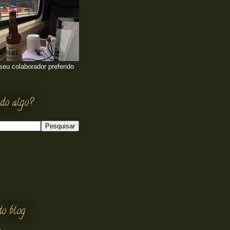
 seu colaborador preferido
do algo?
do blog