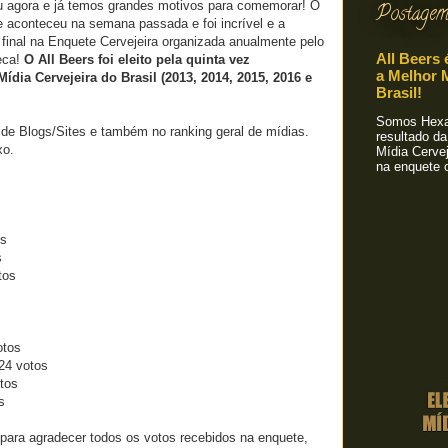
 agora e já temos grandes motivos para comemorar! O
Postagem
 aconteceu na semana passada e foi incrível e a
 final na Enquete Cervejeira organizada anualmente pelo
All Beers 
eca!
O All Beers foi eleito pela quinta vez
a Melhor M
ídia Cervejeira do Brasil (2013, 2014, 2015, 2016 e
Brasil!
Somos Hexa!
de Blogs/Sites e também no ranking geral de mídias.
resultado da
xo.
Mídia Cervej
na enquete o
os
s
tos
otos
 24 votos
tos
s
 para agradecer todos os votos recebidos na enquete,