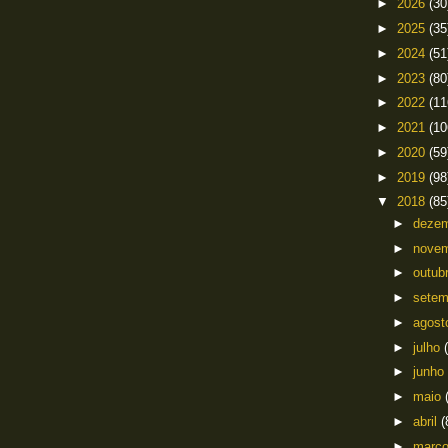
►
2026
(30
►
2025
(35
►
2024
(51
►
2023
(80
►
2022
(11
►
2021
(10
►
2020
(59
►
2019
(98
▼
2018
(85
►
deze
►
nove
►
outub
►
sete
►
agos
►
julho
►
junho
►
maio
►
abril
(
►
març