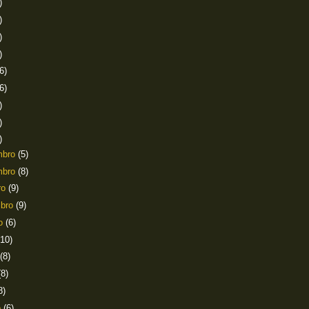
)
)
)
)
6)
6)
)
)
)
mbro
(5)
mbro
(8)
ro
(9)
mbro
(9)
to
(6)
(10)
(8)
(8)
8)
o
(6)