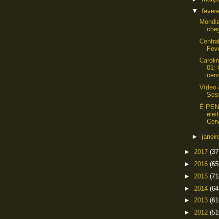
▼
fever
Mondia
che
Centra
Fev
Caroli
01: 
cerv
Vídeo 
Ses
É PENT
elei
Cerv
►
janei
►
2017
(37
►
2016
(65
►
2015
(71
►
2014
(64
►
2013
(61
►
2012
(51