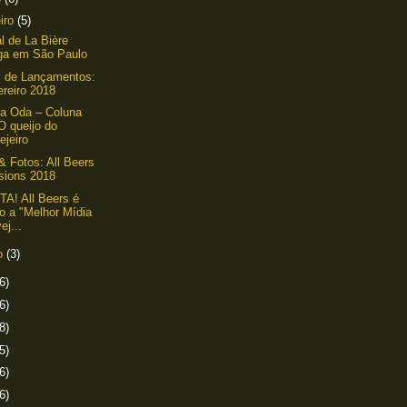
eiro
(5)
l de La Bière
ga em São Paulo
l de Lançamentos:
ereiro 2018
na Oda – Coluna
O queijo do
ejeiro
& Fotos: All Beers
sions 2018
A! All Beers é
to a "Melhor Mídia
ej...
ro
(3)
6)
6)
8)
5)
6)
6)