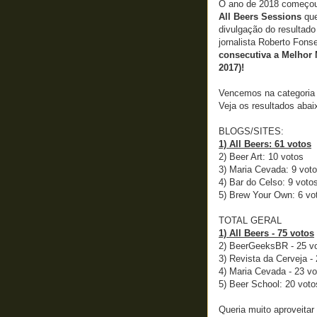
O ano de 2018 começou
All Beers Sessions
que
divulgação do resultado
jornalista Roberto Fons
consecutiva a Melhor M
2017)!
Vencemos na categoria 
Veja os resultados abai
BLOGS/SITES:
1) All Beers: 61 votos
2) Beer Art: 10 votos
3) Maria Cevada: 9 vot
4) Bar do Celso: 9 voto
5) Brew Your Own: 6 vo
TOTAL GERAL
1) All Beers - 75 votos
2) BeerGeeksBR - 25 v
3) Revista da Cerveja -
4) Maria Cevada - 23 vo
5) Beer School: 20 voto
Queria muito aproveitar