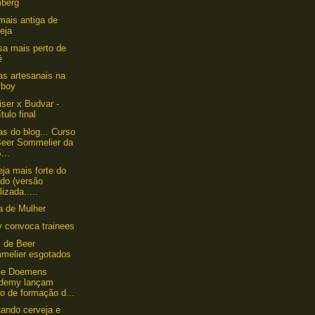
berg
 mais antiga de
eja
a mais perto de
ê
as artesanais na
yboy
ser x Budvar -
tulo final
as do blog... Curso
Beer Sommelier da
...
eja mais forte do
do (versão
lizada.....
a de Mulher
 convoca trainees
 de Beer
melier esgotados
 e Doemens
demy lançam
o de formação d...
ando cerveja e