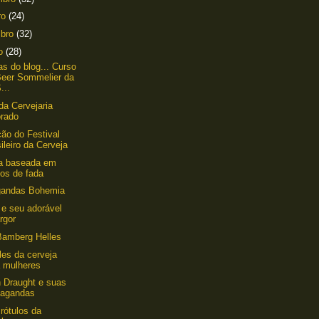
ro
(24)
mbro
(32)
to
(28)
as do blog... Curso
Beer Sommelier da
...
da Cervejaria
orado
ção do Festival
ileiro da Cerveja
ja baseada em
tos de fada
gandas Bohemia
 e seu adorável
rgor
Bamberg Helles
es da cerveja
a mulheres
n Draught e suas
pagandas
rótulos da