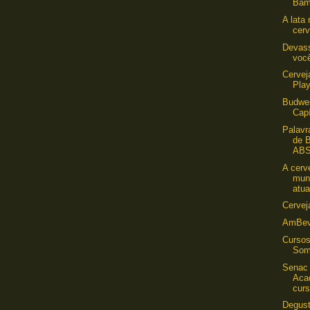
Bam
A lata
cerv
Devass
voc
Cervej
Pla
Budwei
Capí
Palavr
de 
ABS
A cerv
mun
atua
Cervej
AmBev
Cursos
Som
Senac
Aca
curs
Degust