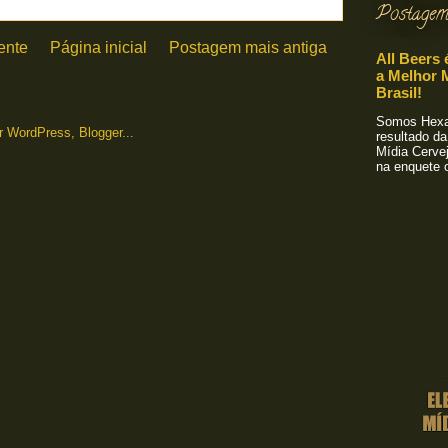
Postagem
ente
Página inicial
Postagem mais antiga
All Beers 
a Melhor M
Brasil!
Somos Hexa!
resultado da
Mídia Cervej
na enquete o