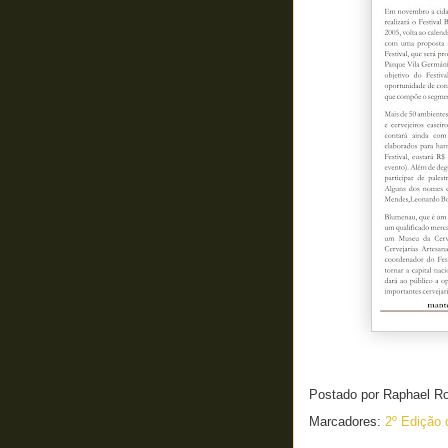
Postado por
Raphael R
Marcadores:
2º Edição 