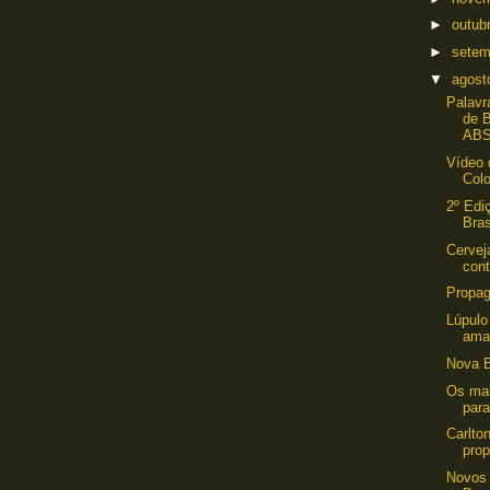
►
outub
►
sete
▼
agos
Palavr
de 
ABS
Vídeo 
Col
2º Edi
Bras
Cerve
con
Propa
Lúpulo
ama
Nova 
Os mal
par
Carlto
pro
Novos 