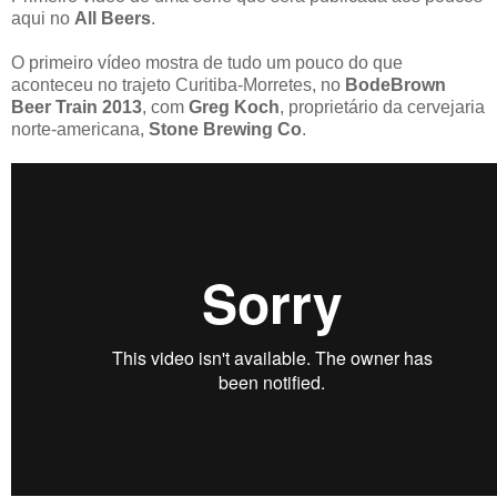
aqui no
All Beers
.
O primeiro vídeo mostra de tudo um pouco do que
aconteceu no trajeto Curitiba-Morretes, no
BodeBrown
Beer Train 2013
, com
Greg Koch
, proprietário da cervejaria
norte-americana,
Stone Brewing Co
.