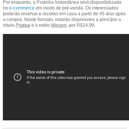
Por enquanto, a Pratinha Instantânea será disponibilizada
no
e-commerce
em modo de pré-venda. Os interessados
poderão reservar e receber em casa a partir de 45 dias após
a compra. Neste formato, estarão disponíveis a princípio o
rótulo
Pratipa
e o estilo
Weizen
, por R$14,99.