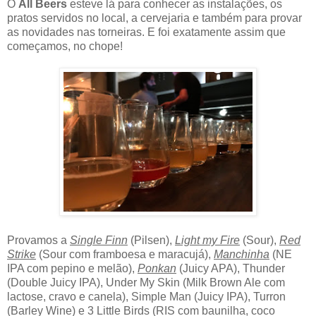
O
All Beers
esteve lá para conhecer as instalações, os
pratos servidos no local, a cervejaria e também para provar
as novidades nas torneiras. E foi exatamente assim que
começamos, no chope!
Provamos a
Single Finn
(Pilsen),
Light my Fire
(Sour),
Red
Strike
(Sour com framboesa e maracujá),
Manchinha
(NE
IPA com pepino e melão),
Ponkan
(Juicy APA), Thunder
(Double Juicy IPA), Under My Skin (Milk Brown Ale com
lactose, cravo e canela), Simple Man (Juicy IPA), Turron
(Barley Wine) e 3 Little Birds (RIS com baunilha, coco