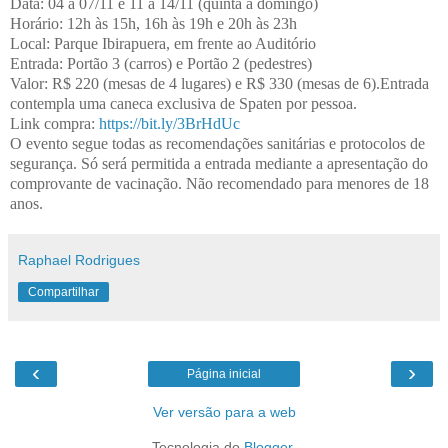
Data: 04 a 07/11 e 11 a 14/11 (quinta a domingo)
Horário: 12h às 15h, 16h às 19h e 20h às 23h
Local: Parque Ibirapuera, em frente ao Auditório
Entrada: Portão 3 (carros) e Portão 2 (pedestres)
Valor: R$ 220 (mesas de 4 lugares) e R$ 330 (mesas de 6).Entrada
contempla uma caneca exclusiva de Spaten por pessoa.
Link compra:
https://bit.ly/3BrHdUc
O evento segue todas as recomendações sanitárias e protocolos de
segurança. Só será permitida a entrada mediante a apresentação do
comprovante de vacinação. Não recomendado para menores de 18
anos.
Raphael Rodrigues
Compartilhar
‹
›
Página inicial
Ver versão para a web
Tecnologia do
Blogger
.