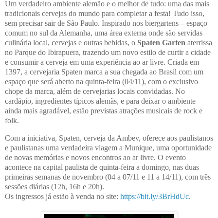
Um verdadeiro ambiente alemão e o melhor de tudo: uma das mais
tradicionais cervejas do mundo para completar a festa! Tudo isso,
sem precisar sair de São Paulo. Inspirado nos biergartens – espaço
comum no sul da Alemanha, uma área externa onde são servidas
culinária local, cervejas e outras bebidas, o
Spaten Garten
aterrissa
no Parque do Ibirapuera, trazendo um novo estilo de curtir a cidade
e consumir a cerveja em uma experiência ao ar livre. Criada em
1397, a cervejaria Spaten marca a sua chegada ao Brasil com um
espaço que será aberto na quinta-feira (04/11), com o exclusivo
chope da marca, além de cervejarias locais convidadas. No
cardápio, ingredientes típicos alemãs, e para deixar o ambiente
ainda mais agradável, estão previstas atrações musicais de rock e
folk.
Com a iniciativa, Spaten, cerveja da Ambev, oferece aos paulistanos
e paulistanas uma verdadeira viagem a Munique, uma oportunidade
de novas memórias e novos encontros ao ar livre. O evento
acontece na capital paulista de quinta-feira a domingo, nas duas
primeiras semanas de novembro (04 a 07/11 e 11 a 14/11), com três
sessões diárias (12h, 16h e 20h).
Os ingressos já estão à venda no site:
https://bit.ly/3BrHdUc
.