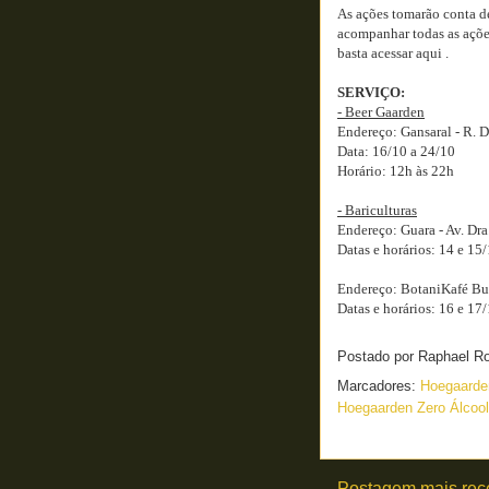
As ações tomarão conta de
acompanhar todas as ações
basta acessar aqui .
SERVIÇO:
- Beer Gaarden
Endereço: Gansaral - R. 
Data: 16/10 a 24/10
Horário: 12h às 22h
- Bariculturas
Endereço: Guara - Av. Dra
Datas e horários: 14 e 15
Endereço: BotaniKafé But
Datas e horários: 16 e 17
Postado por
Raphael R
Marcadores:
Hoegaard
Hoegaarden Zero Álcool
Postagem mais rec