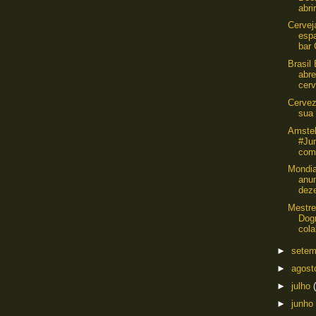
abrir
Cervej
esp
bar 
Brasil
abre
cerv
Cervez
sua 
Amstel
#Ju
com 
Mondia
anun
deze
Mestre
Dog
cola
►
sete
►
agos
►
julho
►
junho