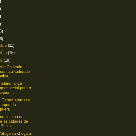
)
)
)
)
6)
6)
mbro
(11)
mbro
(15)
ro
(19)
aria Colorado
esenta a Colorado
nica,...
Island lança
p especial para o
oween...
 Garten aterrissa
Parque do
apuera
en ilumina de
de as cidades de
Paulo,...
atagonia chega a