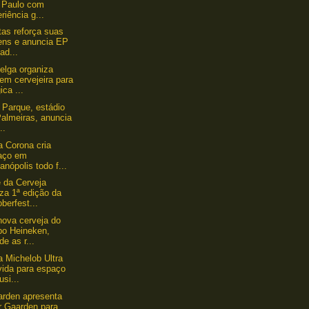
 Paulo com
riência g...
tas reforça suas
gens e anuncia EP
ad...
lga organiza
em cervejeira para
ica ...
z Parque, estádio
Palmeiras, anuncia
..
a Corona cria
aço em
ianópolis todo f...
 da Cerveja
iza 1ª edição da
berfest...
 nova cerveja do
po Heineken,
de as r...
a Michelob Ultra
vida para espaço
usi...
rden apresenta
r Gaarden para