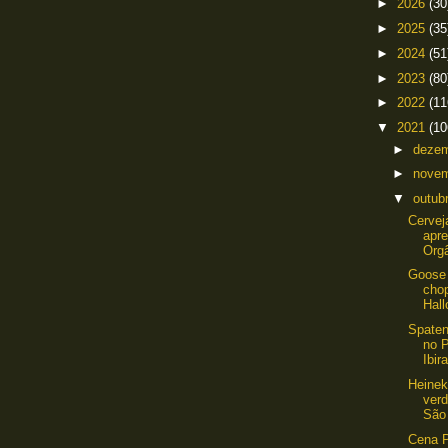
►
2026
(30
►
2025
(35
►
2024
(51
►
2023
(80
►
2022
(11
▼
2021
(10
►
deze
►
nove
▼
outub
Cervej
apr
Orgâ
Goose 
chop
Hall
Spaten
no 
Ibir
Heinek
ver
São 
Cena P