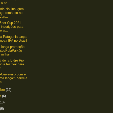
 a pri...
aria Noi inaugura
aço temático no
Can...
 Beer Cup 2021
 inscrições para
ejar...
a Patagonia lança
nova IPA no Brasil
 lança promoção
ntosPelaPaixão
milhar...
l de la Bière Rio
cia festival para
...
-Cervejeiro.com e
ma lançam cerveja
b...
mbro
(12)
to
(6)
(10)
(6)