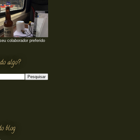
 seu colaborador preferido
do algo?
do blog