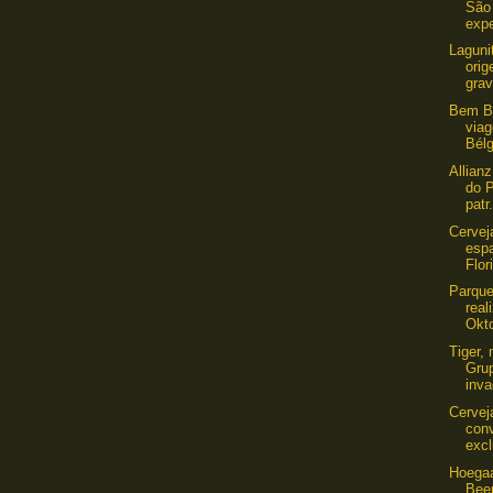
São
expe
Laguni
ori
grav
Bem Be
viag
Bélg
Allian
do 
patr.
Cervej
esp
Flor
Parque
real
Okto
Tiger,
Gru
inva
Cervej
con
excl
Hoegaa
Bee