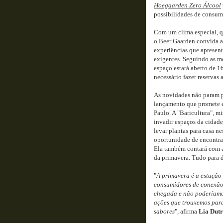
Hoegaarden Zero Álcool
possibilidades de consum
Com um clima especial, qu
o Beer Gaarden convida as
experiências que apresen
exigentes. Seguindo as me
espaço estará aberto de 1
necessário fazer reservas 
As novidades não param p
lançamento que promete e
Paulo. A "Baricultura", m
invadir espaços da cidad
levar plantas para casa n
oportunidade de encontrar 
Ela também contará com a
da primavera. Tudo para d
"
A primavera é a estação
consumidores de conexão 
chegada e não poderíamos
ações que trouxemos para 
sabores
", afirma
Lia Dut