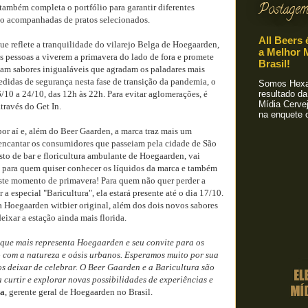
Postagem
também completa o portfólio para garantir diferentes
o acompanhadas de pratos selecionados.
All Beers 
e reflete a tranquilidade do vilarejo Belga de Hoegaarden,
a Melhor M
 pessoas a viverem a primavera do lado de fora e promete
Brasil!
tam sabores inigualáveis que agradam os paladares mais
didas de segurança nesta fase de transição da pandemia, o
Somos Hexa!
6/10 a 24/10, das 12h às 22h. Para evitar aglomerações, é
resultado da
Mídia Cervej
através do Get In.
na enquete o
or aí e, além do Beer Gaarden, a marca traz mais um
ncantar os consumidores que passeiam pela cidade de São
isto de bar e floricultura ambulante de Hoegaarden, vai
e para quem quiser conhecer os líquidos da marca e também
este momento de primavera! Para quem não quer perder a
a especial "Baricultura", ela estará presente até o dia 17/10.
 Hoegaarden witbier original, além dos dois novos sabores
eixar a estação ainda mais florida.
 que mais representa Hoegaarden e seu convite para os
com a natureza e oásis urbanos. Esperamos muito por sua
 deixar de celebrar. O Beer Gaarden e a Baricultura são
curtir e explorar novas possibilidades de experiências e
ra
, gerente geral de Hoegaarden no Brasil.