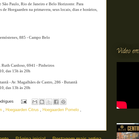
 São Paulo, Rio de Janeiro e Belo Horizonte. Para
 de Hoegaarden na primavera, seus locais, dias e horários,
Demóstenes, 885 - Campo Belo
Vídeo em
. Ruth Cardoso, 6941 - Pinheiros
/10, das 15h às 20h
antã - Av. Magalhães de Castro, 286 - Butantã
/10, das 13h às 20h
odrigues
en
,
Hoegaarden Citrus
,
Hoegaarden Pomelo
,
ente
Página inicial
Postagem mais antiga