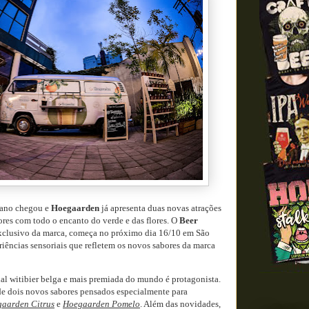
o ano chegou e
Hoegaarden
já apresenta duas novas atrações
res com todo o encanto do verde e das flores. O
Beer
exclusivo da marca, começa no próximo dia 16/10 em São
iências sensoriais que refletem os novos sabores da marca
al witibier belga e mais premiada do mundo é protagonista.
 dois novos sabores pensados especialmente para
aarden Citrus
e
Hoegaarden Pomelo
. Além das novidades,