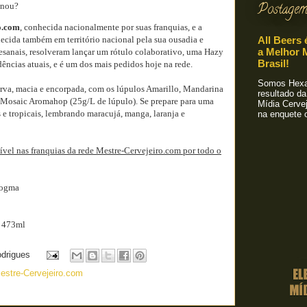
Postagem
inou?
o.com
, conhecida nacionalmente por suas franquias, e a
hecida também em território nacional pela sua ousadia e
All Beers 
a Melhor M
esanais, resolveram lançar um rótulo colaborativo, uma Hazy
Brasil!
dências atuais, e é um dos mais pedidos hoje na rede.
Somos Hexa!
urva, macia e encorpada, com os lúpulos Amarillo, Mandarina
resultado da
 Mosaic Aromahop (25g/L de lúpulo). Se prepare para uma
Mídia Cervej
s e tropicais, lembrando maracujá, manga, laranja e
na enquete o
ível nas franquias da rede Mestre-Cervejeiro.com por todo o
/Dogma
e 473ml
odrigues
estre-Cervejeiro.com