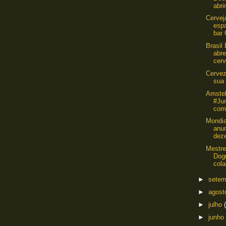
abrir
Cervej
esp
bar 
Brasil
abre
cerv
Cervez
sua 
Amstel
#Ju
com 
Mondia
anun
deze
Mestre
Dog
cola
►
sete
►
agos
►
julho
►
junho