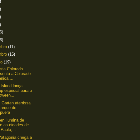
)
)
)
)
6)
6)
mbro
(11)
mbro
(15)
ro
(19)
aria Colorado
esenta a Colorado
nica,...
Island lança
p especial para o
oween...
 Garten aterrissa
Parque do
apuera
en ilumina de
de as cidades de
Paulo,...
atagonia chega a