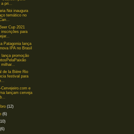
 a pri...
aria Noi inaugura
aço temático no
Can...
 Beer Cup 2021
 inscrições para
ejar...
a Patagonia lança
nova IPA no Brasil
 lança promoção
ntosPelaPaixão
milhar...
l de la Bière Rio
cia festival para
...
-Cervejeiro.com e
ma lançam cerveja
b...
mbro
(12)
to
(6)
(10)
(6)