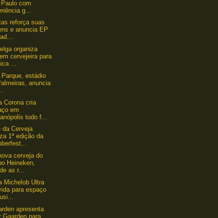
 Paulo com
riência g...
tas reforça suas
gens e anuncia EP
ad...
lga organiza
em cervejeira para
ica ...
z Parque, estádio
Palmeiras, anuncia
..
a Corona cria
aço em
ianópolis todo f...
 da Cerveja
iza 1ª edição da
berfest...
 nova cerveja do
po Heineken,
de as r...
a Michelob Ultra
vida para espaço
usi...
rden apresenta
r Gaarden para