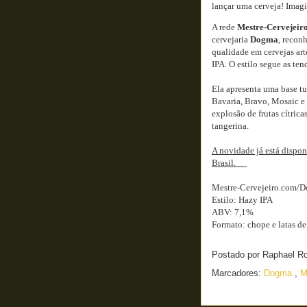
lançar uma cerveja! Imag
A rede
Mestre-Cervejeir
cervejaria
Dogma
, recon
qualidade em cervejas art
IPA. O estilo segue as ten
Ela apresenta uma base t
Bavaria, Bravo, Mosaic e
explosão de frutas cítrica
tangerina.
A novidade já está dispon
Brasil.
Mestre-Cervejeiro.com
Estilo: Hazy IPA
ABV: 7,1%
Formato: chope e latas d
Postado por
Raphael R
Marcadores:
Dogma
,
M