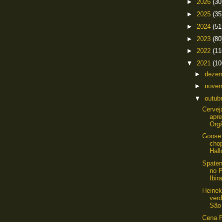
►
2026
(30
►
2025
(35
►
2024
(51
►
2023
(80
►
2022
(11
▼
2021
(10
►
deze
►
nove
▼
outub
Cervej
apr
Orgâ
Goose 
chop
Hall
Spaten
no 
Ibir
Heinek
ver
São 
Cena P