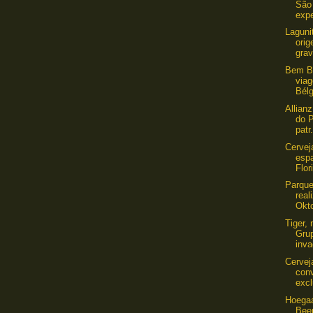
São
expe
Laguni
ori
grav
Bem Be
viag
Bélg
Allian
do 
patr.
Cervej
esp
Flor
Parque
real
Okto
Tiger,
Gru
inva
Cervej
con
excl
Hoegaa
Bee