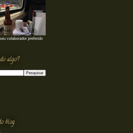
 seu colaborador preferido
do algo?
do blog