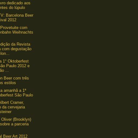
ivro dedicado aos
ntes do lúpulo
V: Barcelona Beer
ival 2012
#Provetuite com
enbahn Weihnachts
dição da Revista
a com degustação
lon...
a 1° Oktoberfest
São Paulo 2012 e
ão ...
n Beer com três
s estilos
a amanhã a 1ª
oberfest São Paulo
Albert Cramer,
 da cervejaria
steiner
 Oliver (Brooklyn)
 sobre a parceria
.
al Beer Art 2012