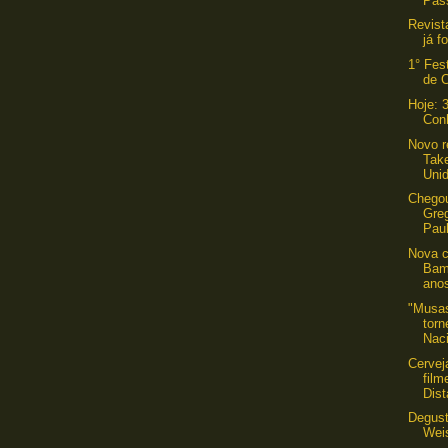
Pass
Revist
já f
1° Fes
de 
Hoje: 
Con
Novo r
Tak
Uni
Chegou
Gre
Pau
Nova c
Bam
ano
"Musas
torn
Nac
Cervej
film
Dis
Degust
Wei