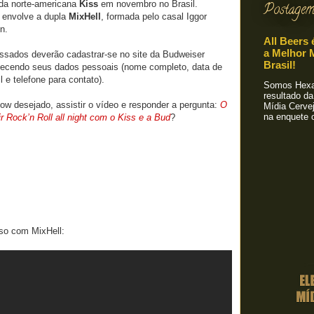
da norte-americana
Kiss
em novembro no Brasil.
Postagem
a envolve a dupla
MixHell
, formada pelo casal Iggor
n.
All Beers 
a Melhor M
ressados deverão cadastrar-se no site da Budweiser
Brasil!
rnecendo seus dados pessoais (nome completo, data de
 e telefone para contato).
Somos Hexa!
resultado da
how desejado, assistir o vídeo e responder a pergunta:
O
Mídia Cervej
na enquete o
ir Rock’n Roll all night com o Kiss e a Bud
?
so com MixHell: