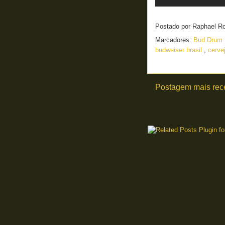
Postado por
Raphael R
Marcadores:
Bud Drum
budweiser brasil
,
cerve
Postagem mais rec