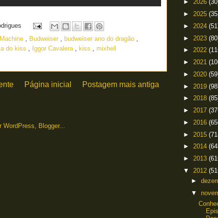
►
2026
(30
►
2025
(35
odrigues
►
2024
(51
►
2023
(80
 Machine
,
Budweiser
,
budweiser ano do dragão
,
ja do kiss
,
Iggor Cavalera
,
kiss
,
mixhell
►
2022
(11
►
2021
(10
►
2020
(59
ente
Página inicial
Postagem mais antiga
►
2019
(98
►
2018
(85
►
2017
(37
►
2016
(65
►
2015
(71
►
2014
(64
►
2013
(61
▼
2012
(51
►
deze
▼
nove
Conhec
Epis