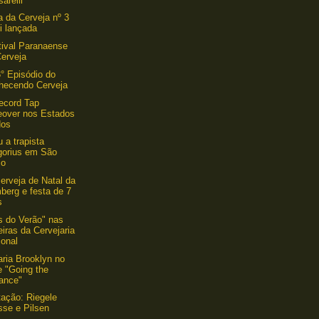
arelli
a da Cerveja nº 3
oi lançada
tival Paranaense
Cerveja
3° Episódio do
hecendo Cerveja
ecord Tap
eover nos Estados
dos
 a trapista
gorius em São
lo
erveja de Natal da
berg e festa de 7
s
 do Verão" nas
eiras da Cervejaria
ional
aria Brooklyn no
e "Going the
tance"
ação: Riegele
sse e Pilsen