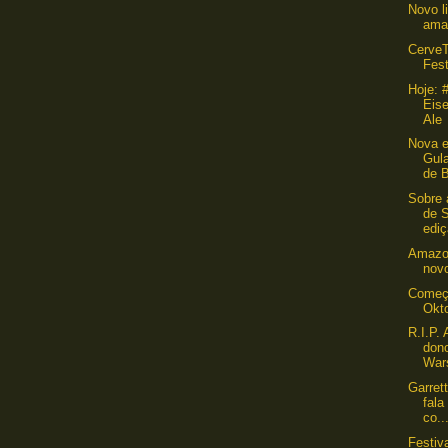
Novo l
ama
CerveT
Fest
Hoje: 
Eis
Ale
Nova e
Gul
de B
Sobre 
de 
ediç
Amazo
novo
Começ
Okt
R.I.P. 
dono
War
Garrett
fala
co..
Festiv