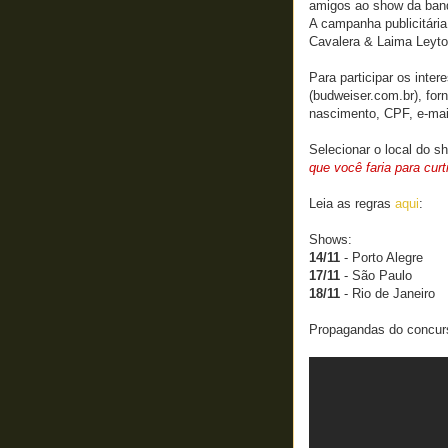
amigos ao show da ban
A campanha publicitári
Cavalera & Laima Leyto
Para participar os inte
(budweiser.com.br), fo
nascimento, CPF, e-mail
Selecionar o local do s
que você faria para curt
Leia as regras
aqui
:
Shows:
14/11
- Porto Alegre
17/11
- São Paulo
18/11
- Rio de Janeiro
Propagandas do concur