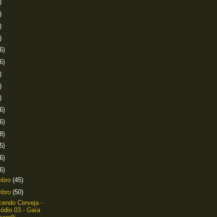
)
)
)
)
6)
6)
)
)
)
6)
6)
8)
5)
6)
6)
mbro
(45)
mbro
(50)
endo Cerveja -
ódio 03 - Gaía