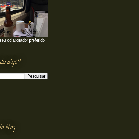
 seu colaborador preferido
do algo?
do blog