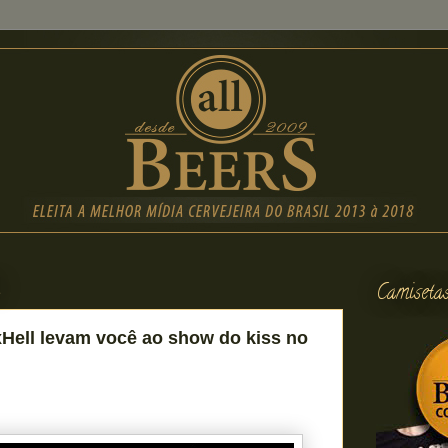
2
Camiseta
Hell levam você ao show do kiss no