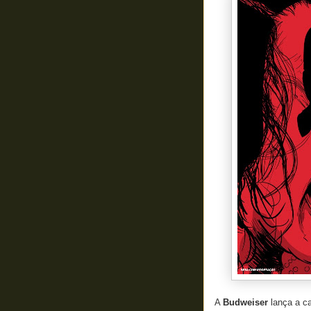
A
Budweiser
lança a c