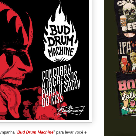
ampanha "
Bud Drum Machine
" para levar você e