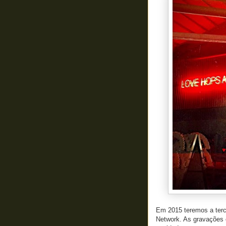
Em 2015 teremos a terc
Network. As gravações 