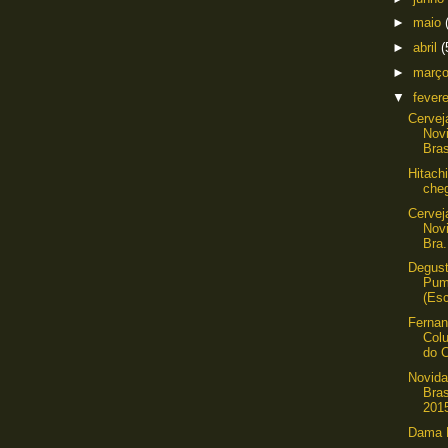
►
maio
►
abril
(
►
març
▼
fever
Cervej
Nov
Bras
Hitach
cheg
Cervej
Nov
Bra.
Degus
Pum
(Esc
Ferna
Col
do C
Novida
Bras
2015
Dama B