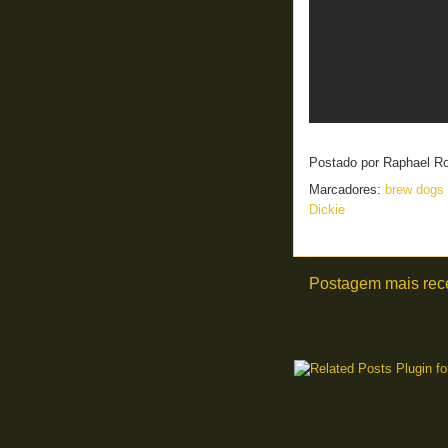
Postado por
Raphael R
Marcadores:
brew dogs
Dickie
Postagem mais rec