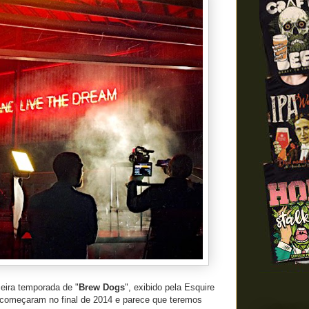
eira temporada de "
Brew Dogs
", exibido pela Esquire
começaram no final de 2014 e parece que teremos