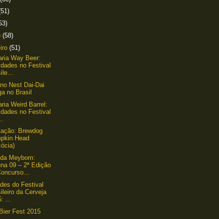
(51)
53)
o
(58)
eiro
(51)
aria Way Beer:
idades no Festival
ile...
ino Nest Dai-Dai
a no Brasil
aria Weird Barrel:
idades no Festival
..
tação: Brewdog
pkin Head
ócia)
nda Meybom:
una 09 – 2ª Edição
oncurso...
des do Festival
ileiro da Cerveja
: ...
ier Fest 2015