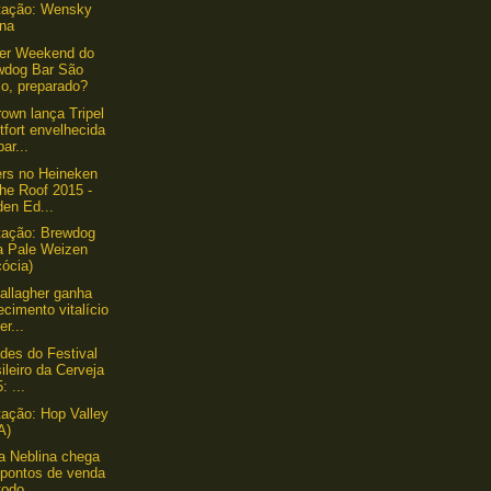
tação: Wensky
ina
eer Weekend do
wdog Bar São
lo, preparado?
own lança Tripel
fort envelhecida
ar...
ers no Heineken
he Roof 2015 -
den Ed...
tação: Brewdog
ia Pale Weizen
ócia)
allagher ganha
ecimento vitalício
er...
des do Festival
ileiro da Cerveja
: ...
ação: Hop Valley
A)
a Neblina chega
 pontos de venda
odo ...