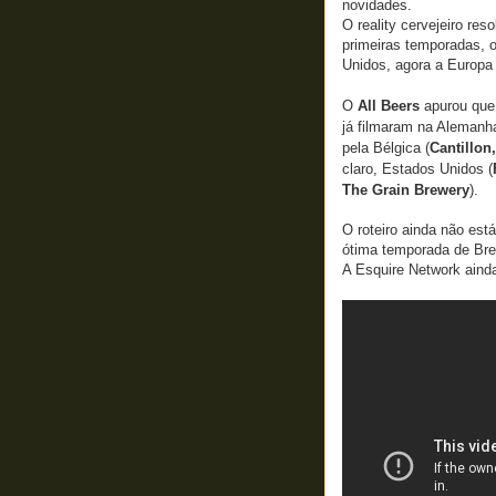
novidades.
O reality cervejeiro re
primeiras temporadas, 
Unidos, agora a Europa
O
All Beers
apurou qu
já filmaram na Alemanh
pela Bélgica (
Cantillon
claro, Estados Unidos (
The Grain Brewery
).
O roteiro ainda não est
ótima temporada de Br
A Esquire Network ainda