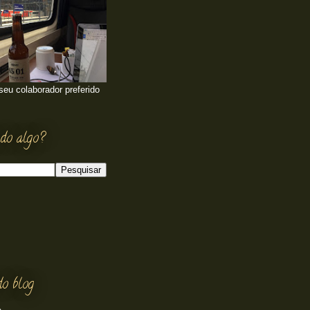
 seu colaborador preferido
do algo?
do blog