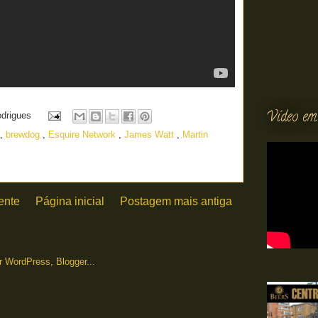
Vídeo em
odrigues
,
brewdog
,
Esquire Network
,
James Watt
,
Martin
ente
Página inicial
Postagem mais antiga