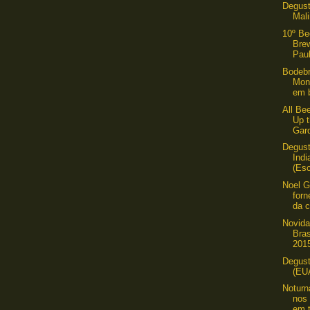
Degus
Mal
10º B
Bre
Pau
Bodebr
Mont
em b
All Be
Up t
Gar
Degus
Ind
(Esc
Noel G
forn
da c
Novida
Bras
2015
Degust
(EU
Noturn
nos
em t