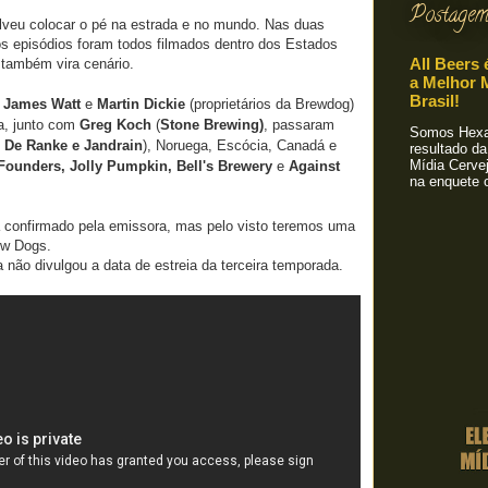
Postagem
solveu colocar o pé na estrada e no mundo. Nas duas
os episódios foram todos filmados dentro dos Estados
All Beers 
 também vira cenário.
a Melhor M
Brasil!
e
James Watt
e
Martin Dickie
(proprietários da Brewdog)
a, junto com
Greg Koch
(
Stone Brewing)
, passaram
Somos Hexa!
, De Ranke e Jandrain
), Noruega, Escócia, Canadá e
resultado da
Mídia Cervej
Founders, Jolly Pumpkin, Bell's Brewery
e
Against
na enquete o
á confirmado pela emissora, mas pelo visto teremos uma
ew Dogs.
 não divulgou a data de estreia da terceira temporada.