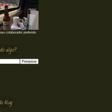
 seu colaborador preferido
do algo?
do blog