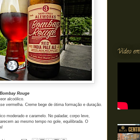
Vídeo em
s Bombay Rouge
or alcoólico.
ase vermelha. Creme bege de ótima formação e duração.
rico moderado e caramelo. No paladar, corpo leve,
arecem ao mesmo tempo no gole, equilibrada. O
a!