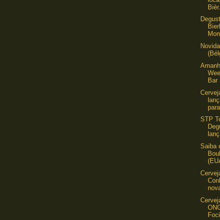
Bièr.
Degust
Bier
Mon
Novid
(Bél
Amanh
Wee
Bar
Cervej
lan
para
STP To
Deg
lanç
Saiba 
Bou
(EUA
Cervej
Con
nova
Cervej
ONG
Foci