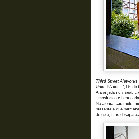
Third Street Alework
Uma IPA com 7,1% de teo
Alaranjada no visual, 
Translúcida e bem carb
No aroma, caramelo, mel
presente e que permanec
do gole, mas desaparec