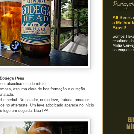
Postagem
All Beers 
a Melhor M
Brasil!
Somos Hexa!
resultado da
Mídia Cervej
na enquete o
s Bodega Head
r alcoólico e lindo rótulo!
cremosa, espuma clara de boa formação e duração.
onatada.
 e herbal. No paladar, corpo leve, frutada, amargor
e no aftertaste. Um leve adocicado aparece no início
e logo em seguida. Boa IPA!