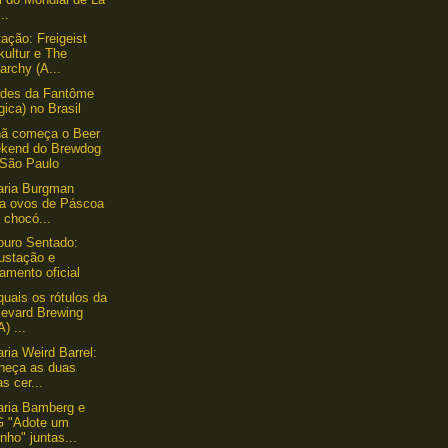
..
ação: Freigeist
kultur e The
archy (A...
ades da Fantôme
gica) no Brasil
ã começa o Beer
kend do Brewdog
 São Paulo
aria Burgman
ça ovos de Páscoa
 chocó...
uro Sentado:
ustação e
amento oficial
quais os rótulos da
levard Brewing
) ...
aria Weird Barrel:
heça as duas
s cer...
aria Bamberg e
 "Adote um
nho" juntas...