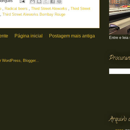
odrigues
ão
,
Radical beers
,
Third Street Aleworks
,
Third Street
,
Third Street Aleworks Bombay Rouge
ente
Página inicial
Postagem mais antiga
Entre e leia
Procuran
Arquivo 