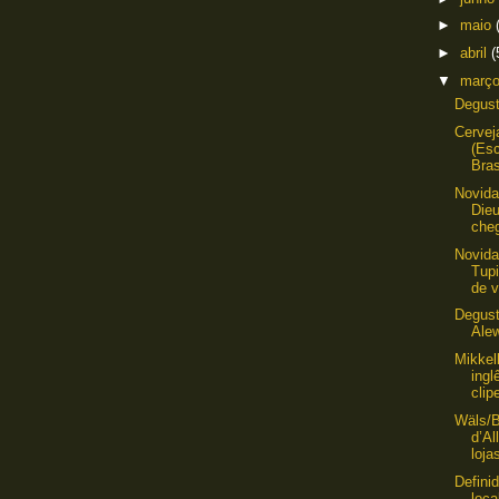
►
maio
►
abril
(
▼
març
Degust
Cervej
(Es
Bras
Novida
Dieu
cheg
Novida
Tup
de v
Degust
Ale
Mikkel
ingl
clipe
Wäls/
d’Al
loja
Defini
loca