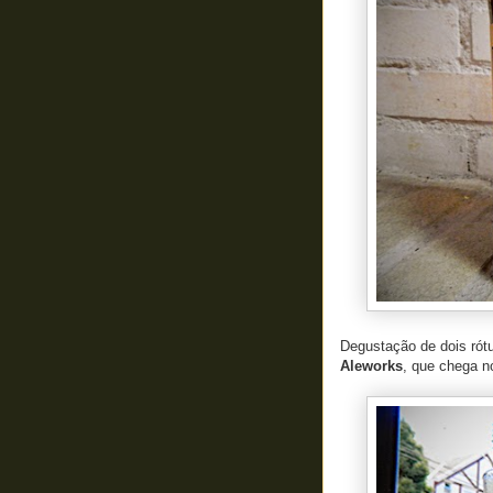
Degustação de dois rótu
Aleworks
, que chega n