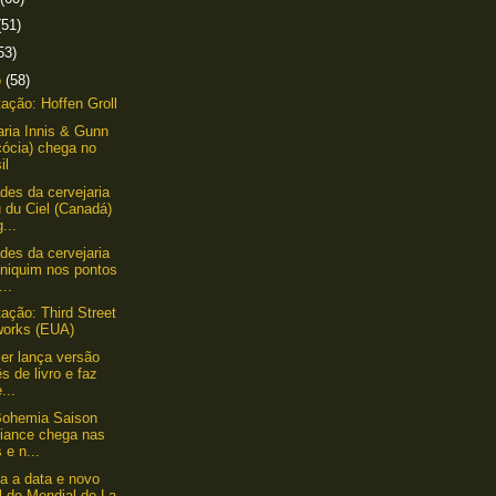
(51)
53)
o
(58)
ação: Hoffen Groll
aria Innis & Gunn
cócia) chega no
il
des da cervejaria
 du Ciel (Canadá)
...
des da cervejaria
iniquim nos pontos
...
ação: Third Street
works (EUA)
ler lança versão
ês de livro e faz
...
Bohemia Saison
liance chega nas
s e n...
da a data e novo
l do Mondial de La