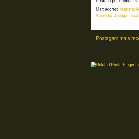
Postado por
Raphael R
Marcadores:
degustaç
Aleworks Bodega Head
Postagem mais rec