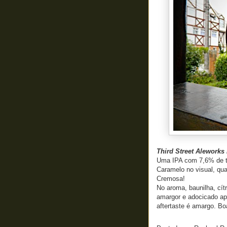
Third Street Alework
Uma IPA com 7,6% de te
Caramelo no visual, qu
Cremosa!
No aroma, baunilha, cít
amargor e adocicado ap
aftertaste é amargo. Bo