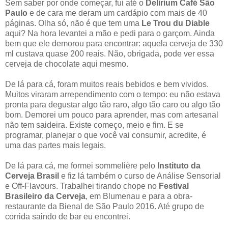
Sem saber por onde começar, fui até o
Delirium Café São
Paulo
e de cara me deram um cardápio com mais de 40
páginas. Olha só, não é que tem uma
Le Trou du Diable
aqui? Na hora levantei a mão e pedi para o garçom. Ainda
bem que ele demorou para encontrar: aquela cerveja de 330
ml custava quase 200 reais. Não, obrigada, pode ver essa
cerveja de chocolate aqui mesmo.
De lá para cá, foram muitos reais bebidos e bem vividos.
Muitos viraram arrependimento com o tempo: eu não estava
pronta para degustar algo tão raro, algo tão caro ou algo tão
bom. Demorei um pouco para aprender, mas com artesanal
não tem saideira. Existe começo, meio e fim. E se
programar, planejar o que você vai consumir, acredite, é
uma das partes mais legais.
De lá para cá, me formei sommelière pelo
Instituto da
Cerveja Brasil
e fiz lá também o curso de Análise Sensorial
e Off-Flavours. Trabalhei tirando chope no
Festival
Brasileiro da Cerveja
, em Blumenau e para a obra-
restaurante da Bienal de São Paulo 2016. Até grupo de
corrida saindo de bar eu encontrei.