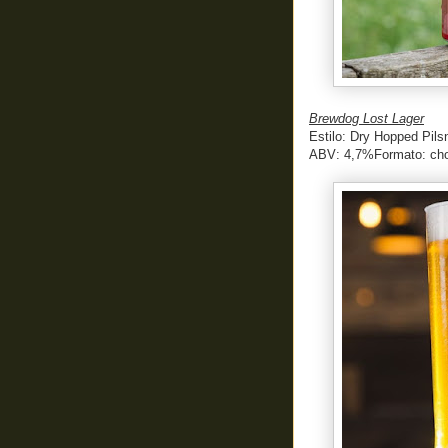
Brewdog Lost Lager
Estilo: Dry Hopped Pils
ABV: 4,7%
Formato: ch