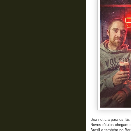
Boa notícia para os fãs
Novos rótulos chegam 
Brasil e também no Ba