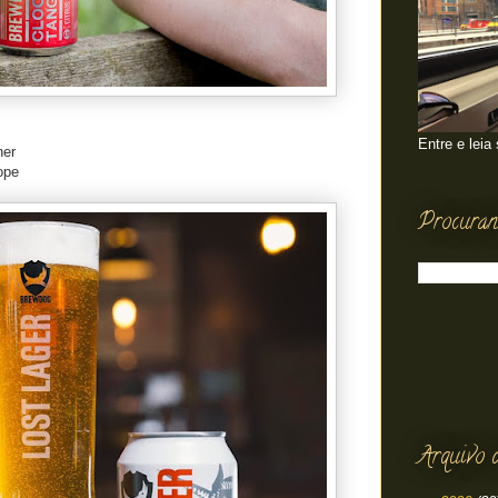
Entre e leia
ner
ope
Procuran
Arquivo 