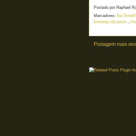
Postado por
Raphael R
Marcadores:
Bar BrewD
brewdog são paulo
,
imp
Postagem mais rec