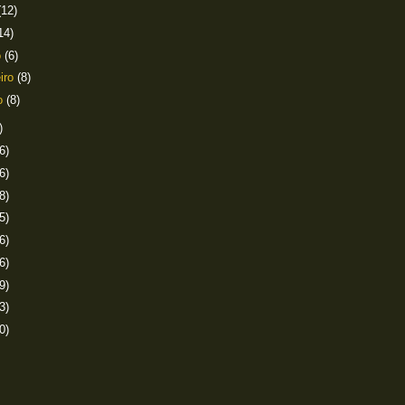
(12)
14)
o
(6)
eiro
(8)
ro
(8)
)
6)
6)
8)
5)
6)
6)
9)
3)
0)