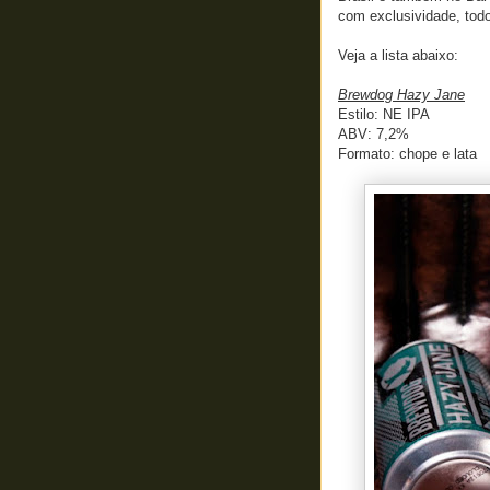
com exclusividade, tod
Veja a lista abaixo:
Brewdog Hazy Jane
Estilo: NE IPA
ABV: 7,2%
Formato: chope e lata