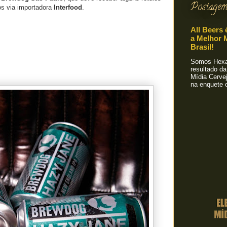
Postagem
os via importadora
Interfood
.
All Beers 
a Melhor M
Brasil!
Somos Hexa!
resultado da
Mídia Cervej
na enquete o