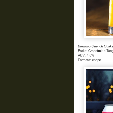
Brewdog Quench Quak
Estilo: Grapefruit e Ta
ABV: 4,6%
Formato: chope