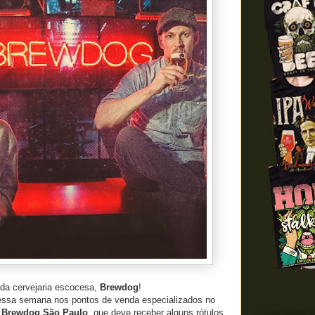
 da cervejaria escocesa,
Brewdog
!
essa semana nos pontos de venda especializados no
r
Brewdog São Paulo
, que deve receber alguns rótulos