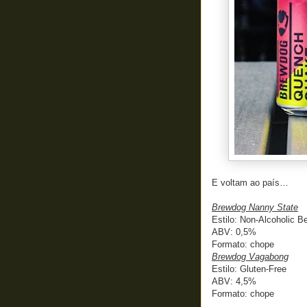
E voltam ao país…
Brewdog Nanny State
Estilo: Non-Alcoholic B
ABV: 0,5%
Formato: chope
Brewdog Vagabong
Estilo: Gluten-Free
ABV: 4,5%
Formato: chope