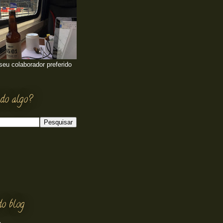
 seu colaborador preferido
do algo?
do blog