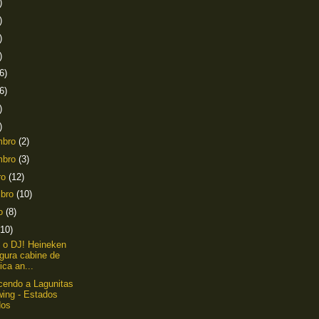
)
)
)
)
6)
6)
)
)
mbro
(2)
mbro
(3)
ro
(12)
mbro
(10)
to
(8)
(10)
 o DJ! Heineken
gura cabine de
ca an...
endo a Lagunitas
wing - Estados
dos