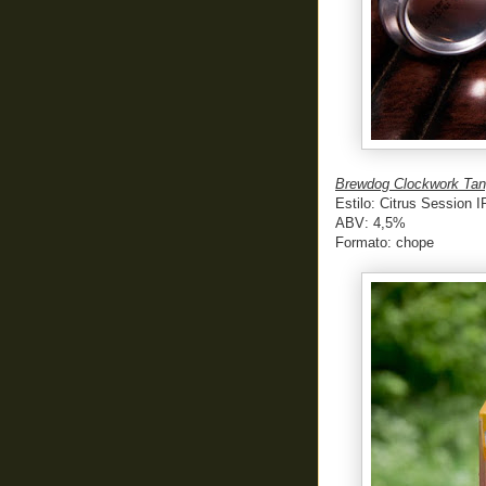
Brewdog Clockwork Tan
Estilo: Citrus Session 
ABV: 4,5%
Formato: chope