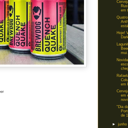
Cervej
Russ
em t
Quatro
Anth
est
Hoje! V
Dar
Lagunit
Beer
mui.
Novida
esc
cheg
Rafael
Colu
em P
Cervej
eer
em e
novi
"Dia d
Por
de 1
►
junho