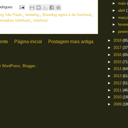
►
maio
odrigues
►
abril
(
og São Paulo
,
brewdog
,
Brewdog agora é da Interfood
,
►
març
ortadora Interfood
,
interfood
►
fever
►
janei
►
2018
(85
ente
Página inicial
Postagem mais antiga
►
2017
(37
►
2016
(65
►
2015
(71
►
2014
(64
►
2013
(61
►
2012
(51
►
2011
(46
►
2010
(19
►
2009
(18