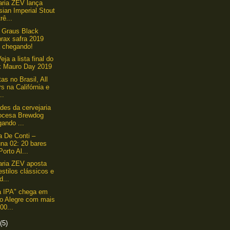
aria ZEV lança
ian Imperial Stout
rê...
 Graus Black
rax safra 2019
á chegando!
eja a lista final do
k Mauro Day 2019
as no Brasil, All
s na Califórnia e
..
des da cervejaria
ocesa Brewdog
ando ...
a De Conti –
na 02: 20 bares
orto Al...
aria ZEV aposta
stilos clássicos e
d...
a IPA" chega em
to Alegre com mais
00...
(5)