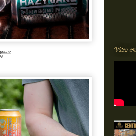
Vídeo em
gerine
IPA