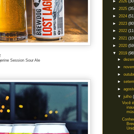
►
2026
(30
►
2025
(35
►
2024
(51
►
2023
(80
►
2022
(11
►
2021
(10
►
2020
(59
▼
2019
(98
e
►
deze
ngerine Session Sour Ale
►
nove
►
outub
►
sete
►
agos
▼
julho
Você é
inau
músi
Conhec
Bre
Uni