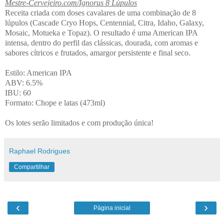
Mestre-Cervejeiro.com/Ignorus 8 Lúpulos
Receita criada com doses cavalares de uma combinação de 8
lúpulos (Cascade Cryo Hops, Centennial, Citra, Idaho, Galaxy,
Mosaic, Motueka e Topaz). O resultado é uma American IPA
intensa, dentro do perfil das clássicas, dourada, com aromas e
sabores cítricos e frutados, amargor persistente e final seco.
Estilo: American IPA
ABV: 6.5%
IBU: 60
Formato: Chope e latas (473ml)
Os lotes serão limitados e com produção única!
Raphael Rodrigues
Compartilhar
‹
›
Página inicial