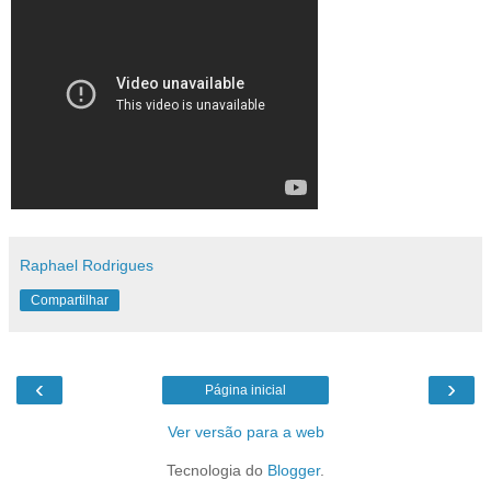
Raphael Rodrigues
Compartilhar
‹
›
Página inicial
Ver versão para a web
Tecnologia do
Blogger
.