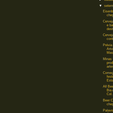
▼
sete
Eisenb
che
Cervej
e b
dest
Cervej
cont
Prévia
Arto
Mas
Minas 
pro
arte
Começ
fest
Esta
All Be
Bia 
Col.
Beer C
che
Palavr