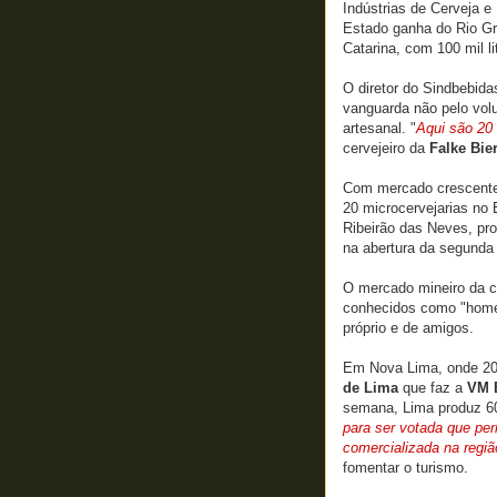
Indústrias de Cerveja 
Estado ganha do Rio Gr
Catarina, com 100 mil li
O diretor do Sindbebida
vanguarda não pelo volu
artesanal. "
Aqui são 20 
cervejeiro da
Falke Bie
Com mercado crescente,
20 microcervejarias no 
Ribeirão das Neves, pr
na abertura da segunda
O mercado mineiro da ce
conhecidos como "homeb
próprio e de amigos.
Em Nova Lima, onde 20
de Lima
que faz a
VM 
semana, Lima produz 600
para ser votada que pe
comercializada na regi
fomentar o turismo.