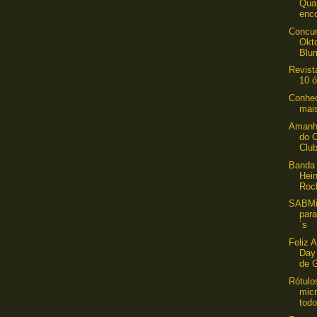
Qua
enco
Concur
Okt
Blu
Revist
10 ó
Conhe
mai
Amanhã
do O
Club
Banda 
Hei
Rock
SABMil
par
´s
Feliz 
Day 
de G
Rótulo
micr
todo