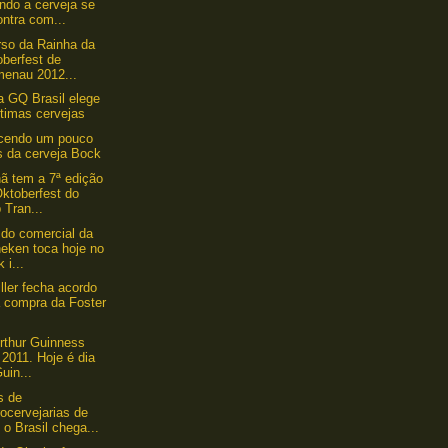
ndo a cerveja se
ntra com...
so da Rainha da
oberfest de
menau 2012...
a GQ Brasil elege
timas cervejas
cendo um pouco
s da cerveja Bock
 tem a 7ª edição
ktoberfest do
 Tran...
do comercial da
neken toca hoje no
 i...
ler fecha acordo
a compra da Foster
Arthur Guinness
2011. Hoje é dia
uin...
s de
ocervejarias de
 o Brasil chega...