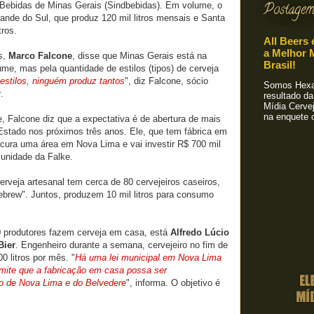
e Bebidas de Minas Gerais (Sindbebidas). Em volume, o
Postagem
ande do Sul, que produz 120 mil litros mensais e Santa
tros.
All Beers 
a Melhor M
s,
Marco Falcone
, disse que Minas Gerais está na
Brasil!
me, mas pela quantidade de estilos (tipos) de cerveja
estilos, ninguém produz tantos
", diz Falcone, sócio
Somos Hexa!
r
.
resultado da
Mídia Cervej
na enquete o
 Falcone diz que a expectativa é de abertura de mais
Estado nos próximos três anos. Ele, que tem fábrica em
ocura uma área em Nova Lima e vai investir R$ 700 mil
 unidade da Falke.
rveja artesanal tem cerca de 80 cervejeiros caseiros,
rew". Juntos, produzem 10 mil litros para consumo
 produtores fazem cerveja em casa, está
Alfredo Lúcio
Bier
. Engenheiro durante a semana, cervejeiro no fim de
 litros por mês. "
Há uma lei municipal em Nova Lima
rmite que a fabricação em casa possa ser
ão de Nova Lima e do Belvedere
", informa. O objetivo é