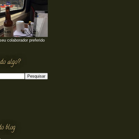
 seu colaborador preferido
do algo?
do blog