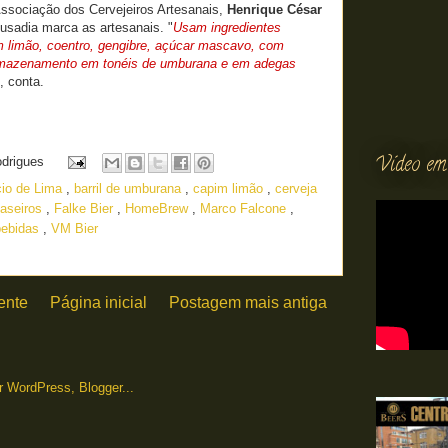
 Associação dos Cervejeiros Artesanais,
Henrique César
ousadia marca as artesanais. "
Usam ingredientes
m limão, coentro, gengibre, açúcar mascavo, com
armazenamento em tonéis de umburana e em adegas
", conta.
Vídeo em
odrigues
cio de Lima
,
barril de umburana
,
capim limão
,
cerveja
caseiros
,
Falke Bier
,
HomeBrew
,
Marco Falcone
,
bebidas
,
VM Bier
ente
Página inicial
Postagem mais antiga