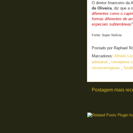
O diretor financeiro da
de Oliveira
, diz que a 
diferentes como o capi
formas diferentes de 
especiais subterrâneas
Fonte: Super Notícia
Postado por
Raphael R
Marcadores:
Alfredo Lú
artesanal
,
cervejeiros 
microcervejarias
,
Sind
Postagem mais rec