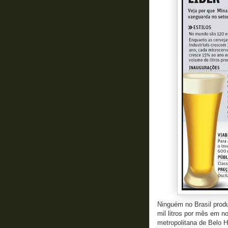
Ninguém no Brasil prod
mil litros por mês em n
metropolitana de Belo 