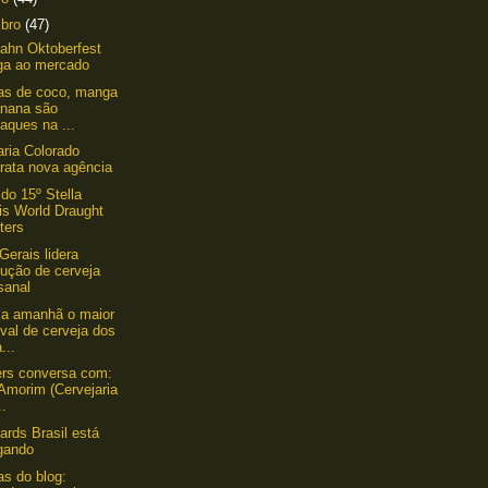
mbro
(47)
ahn Oktoberfest
ga ao mercado
as de coco, manga
anana são
aques na ...
aria Colorado
rata nova agência
 do 15º Stella
is World Draught
ters
Gerais lidera
dução de cerveja
sanal
a amanhã o maior
ival de cerveja dos
...
ers conversa com:
Amorim (Cervejaria
..
ards Brasil está
gando
as do blog: