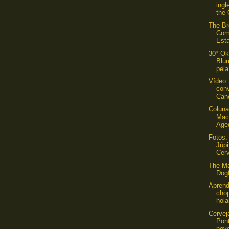
ingl
the 
The Br
Com
Est
30º Ok
Blu
pel
Vídeo:
con
Canc
Coluna
Mac
Aged
Fotos:
Júpi
Cerv
The Ma
Dog
Aprend
cho
hola
Cervej
Pont
novo