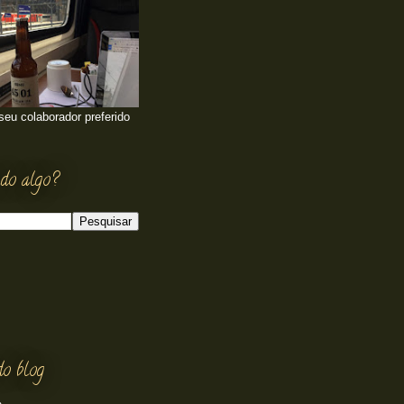
 seu colaborador preferido
do algo?
do blog