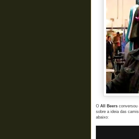
O
All Beers
conversou
sobre a ideia das cami
abaixo: