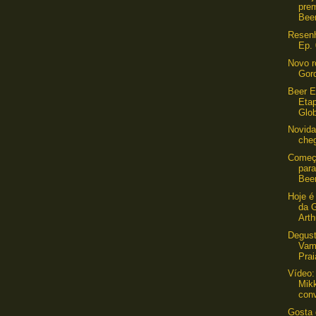
pre
Beer
Resen
Ep. 
Novo r
Gord
Beer E
Eta
Glo
Novida
che
Começa
para
Beer
Hoje é
da 
Arth
Degus
Vam
Prai
Vídeo:
Mik
conv
Gosta 