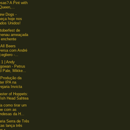
esas? A Pint with
Queen,...
ew Dogs -
eça hoje nos
ados Unidos!
toberfest de
menau ameaçada
a enchente
 All Beers
versa com André
egliero -...
 1 | Andy
gowan - Petrus
 Pale, Mikke...
 Produção da
ter IPA na
ejaria Invicta
ster of Hoppets:
fish Head Sahtea
a como tirar um
pe com as
ndesas da H...
aria Serra de Três
as lança três
s r...