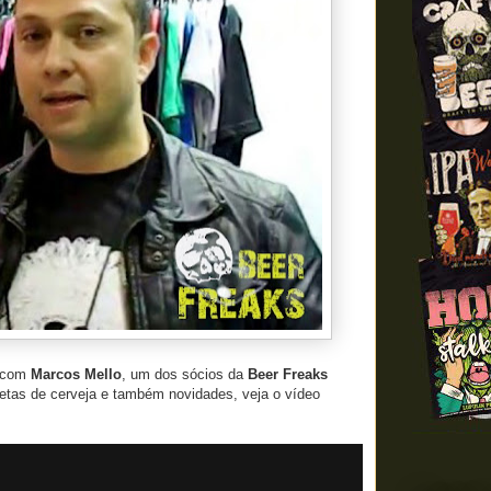
 com
Marcos Mello
, um dos sócios da
Beer Freaks
setas de cerveja e também novidades, veja o vídeo