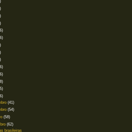
)
)
)
)
6)
6)
)
)
)
6)
6)
8)
5)
6)
mbro
(41)
mbro
(54)
ro
(58)
mbro
(62)
as brasileiras