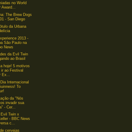
miadas no World
 Award...
ha: The Brew Dogs
01 - San Diego
ótulo da Urbana
elícia
xperience 2013 -
pa São Paulo na
bo News
des da Evil Twin
gando ao Brasil
 hoje! 5 motivos
 ir ao Festival
 Ex...
 Dia Internacional
Guinness! To
ur!
tação da "Nós
os invadir sua
a" - Cer...
 Evil Twin x
keller - BBC News
ersa c...
de cervejas