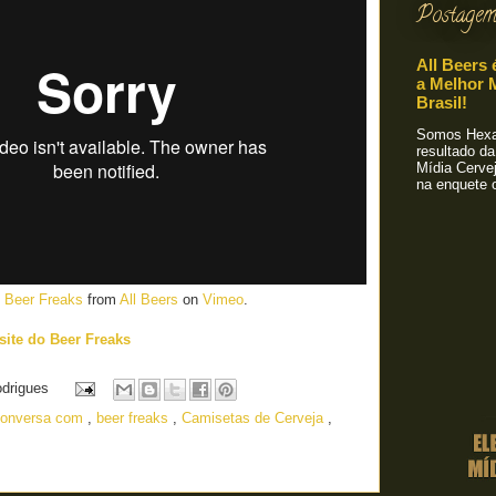
Postagem
All Beers 
a Melhor M
Brasil!
Somos Hexa!
resultado da
Mídia Cervej
na enquete o
 Beer Freaks
from
All Beers
on
Vimeo
.
 site do Beer Freaks
odrigues
 conversa com
,
beer freaks
,
Camisetas de Cerveja
,