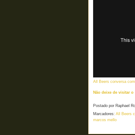
All Beers conversa com
Não deixe de visitar o
Postado por
Raphael R
Marcadores:
All Beers
marcos mello