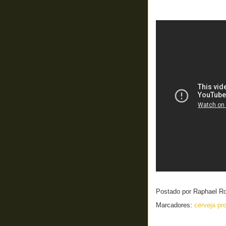
Postado por
Raphael R
Marcadores:
cerveja pr