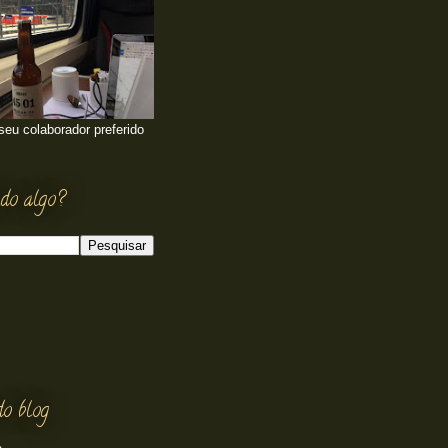
 seu colaborador preferido
do algo?
do blog