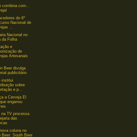
o combina com...
eja!
cedores do 6º
curso Nacional de
ejas ...
aria Nacional no
a da Folha
tação e
onização de
ejas Artesanais
 Beer divulga
rial publicitário
 institui
ribuição sobre
rtação e p...
a a Cerveja El
 que enganou
nes
 na TV processa
ejaria das
ecas
nova coluna no
e Beer: South Beer