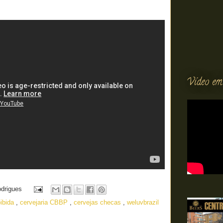
Vídeo em
odrigues
oibida
,
cervejaria CBBP
,
cervejas checas
,
weluvbrazil