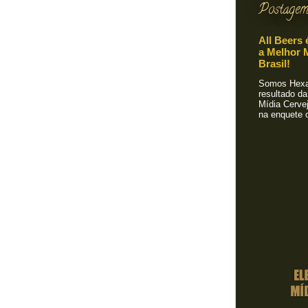
Postagem
All Beers 
a Melhor M
Brasil!
Somos Hexa!
resultado da
Mídia Cervej
na enquete o