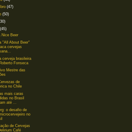
mbro
(47)
to
(50)
(30)
(45)
 Nice Beer
a "All About Beer"
taca cervejas
sana...
 cerveja brasileira
 Roberto Fonseca
tivo Mestre das
ões
Cervezas de
rica no Chile
as mais caras
idas no Brasil
am até ...
g: o desafio de
microcervejeiro no
il
ação de Cervejas
elirium Café