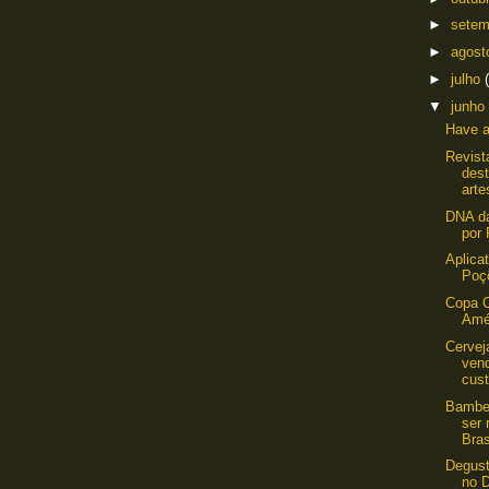
►
sete
►
agos
►
julho
▼
junho
Have a
Revist
des
arte
DNA da
por
Aplica
Poç
Copa 
Amé
Cervej
vend
cust
Bamber
ser 
Bras
Degust
no D