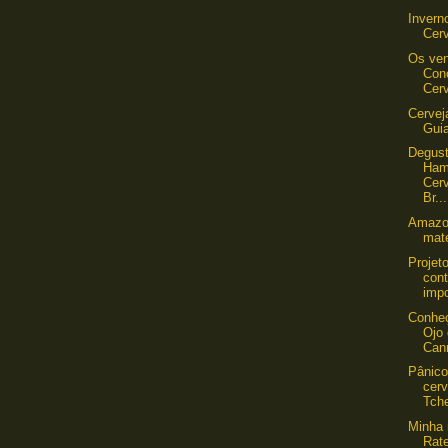
Invern
Cerv
Os ven
Con
Cerv
Cervej
Gui
Degus
Ham
Cerv
Br...
Amazon
mate
Projeto
cont
impo
Conheç
Ojo
Can
Pânico
cerv
Tch
Minha 
Rat