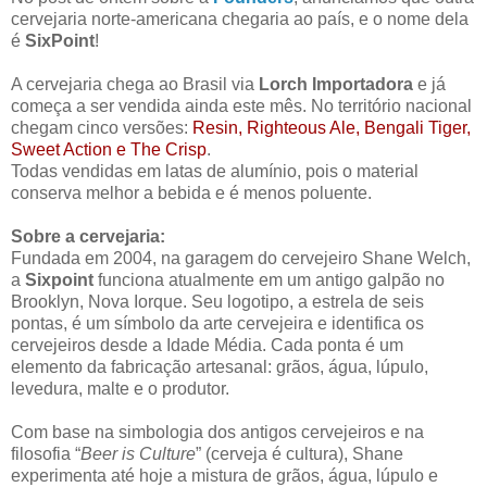
cervejaria norte-americana chegaria ao país, e o nome dela
é
SixPoint
!
A cervejaria chega ao Brasil via
Lorch Importadora
e já
começa a ser vendida ainda este mês. No território nacional
chegam cinco versões:
Resin, Righteous Ale, Bengali Tiger,
Sweet Action e The Crisp
.
Todas vendidas em latas de alumínio, pois o material
conserva melhor a bebida e é menos poluente.
Sobre a cervejaria:
Fundada em 2004, na garagem do cervejeiro Shane Welch,
a
Sixpoint
funciona atualmente em um antigo galpão no
Brooklyn, Nova Iorque. Seu logotipo, a estrela de seis
pontas, é um símbolo da arte cervejeira e identifica os
cervejeiros desde a Idade Média. Cada ponta é um
elemento da fabricação artesanal: grãos, água, lúpulo,
levedura, malte e o produtor.
Com base na simbologia dos antigos cervejeiros e na
filosofia “
Beer is Culture
” (cerveja é cultura), Shane
experimenta até hoje a mistura de grãos, água, lúpulo e