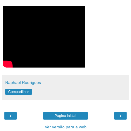
Raphael Rodrigues
Compartilhar
‹
›
Página inicial
Ver versão para a web