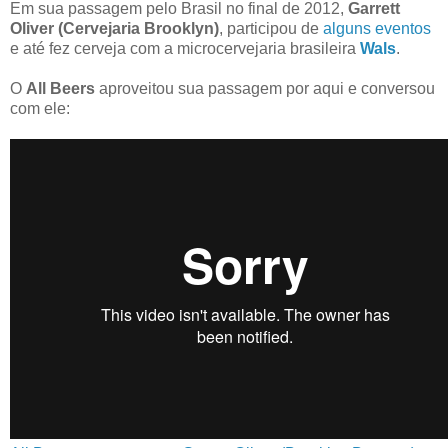
Em sua passagem pelo Brasil no final de 2012,
Garrett
Oliver (Cervejaria Brooklyn)
, participou de
alguns eventos
e até fez cerveja com a microcervejaria brasileira
Wals
.
O
All Beers
aproveitou sua passagem por aqui e conversou
com ele: